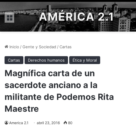
AMÉRICA 2.1
Menú
Inicio
/
Gente y Sociedad
/
Cartas
Cartas
Derechos humanos
Ética y Moral
Magnífica carta de un
sacerdote anciano a la
militante de Podemos Rita
Maestre
America 2.1
abril 23, 2016
80