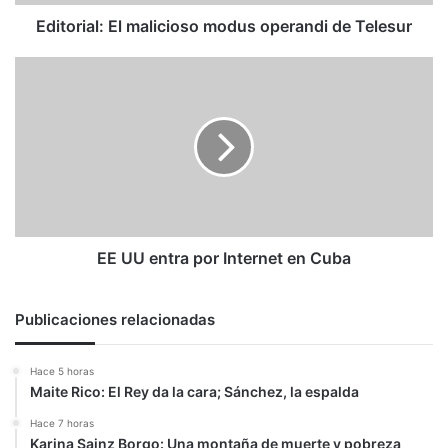
Editorial: El malicioso modus operandi de Telesur
EE
UU
entra
por
Internet
en
Cuba
EE UU entra por Internet en Cuba
Publicaciones relacionadas
Hace 5 horas
Maite Rico: El Rey da la cara; Sánchez, la espalda
Hace 7 horas
Karina Sainz Borgo: Una montaña de muerte y pobreza