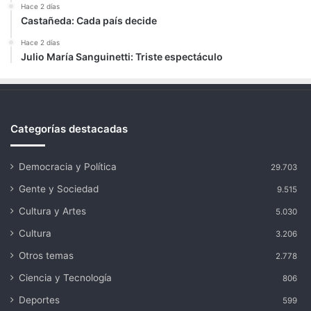
Hace 2 días
Castañeda: Cada país decide
Hace 2 días
Julio María Sanguinetti: Triste espectáculo
Categorías destacadas
Democracia y Política
29.703
Gente y Sociedad
9.515
Cultura y Artes
5.030
Cultura
3.206
Otros temas
2.778
Ciencia y Tecnología
806
Deportes
599