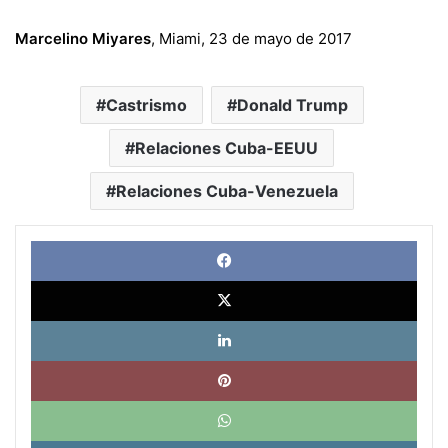
Marcelino Miyares
, Miami, 23 de mayo de 2017
Castrismo
Donald Trump
Relaciones Cuba-EEUU
Relaciones Cuba-Venezuela
Face
X
Link
Pinte
What
Tele