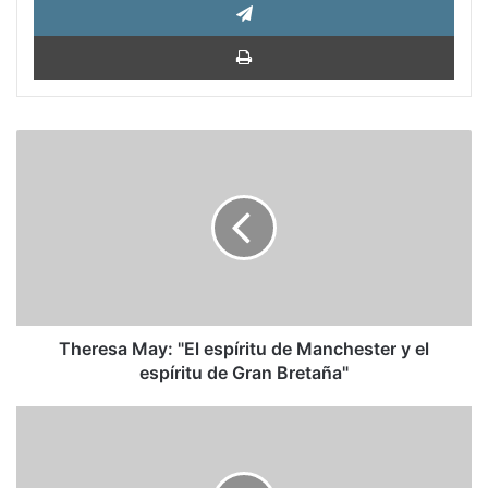
Impri
Theresa
May:
"El
espíritu
de
Manchester
y
el
espíritu
de
Theresa May: "El espíritu de Manchester y el
Gran
espíritu de Gran Bretaña"
Bretaña"
La
información,
el
otro