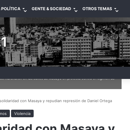
 POLÍTICA
GENTE & SOCIEDAD
OTROS TEMAS
1
s marcharon en las calles de Masaya en protesta contra el regimen de
olidaridad con Masaya y repudian represión de Daniel Ortega
anos
Violencia
aridad con Masaya y