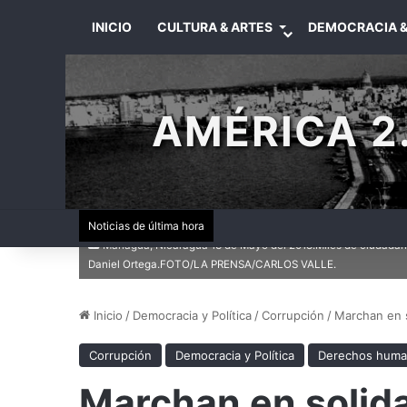
INICIO
CULTURA & ARTES
DEMOCRACIA &
AMÉRICA 2.
Noticias de última hora
Managua, Nicaragua 13 de Mayo del 2018.Miles de ciudadano
Daniel Ortega.FOTO/LA PRENSA/CARLOS VALLE.
Inicio
/
Democracia y Política
/
Corrupción
/
Marchan en s
Corrupción
Democracia y Política
Derechos hum
Marchan en solid