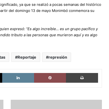
ignificado, ya que se realizó a pocas semanas del histórico
 partir del domingo 13 de mayo Monimbó conmemora su
uien expresó: “Es algo increíble… es un grupo pacífico y
ndido tributo a las personas que murieron aquí y es algo
tas
Reportaje
represión
X
LinkedIn
Pinterest
Imprimi
Yoani
Sánchez: