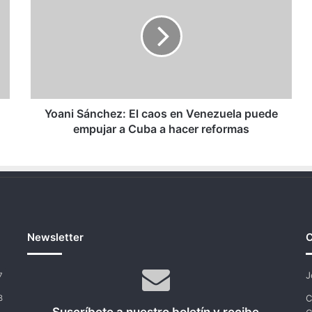
El
caos
en
Venezuela
puede
empujar
a
Cuba
Yoani Sánchez: El caos en Venezuela puede
a
empujar a Cuba a hacer reformas
hacer
reformas
Newsletter
C
J
7
C
8
Suscríbete a nuestro boletín y recibe