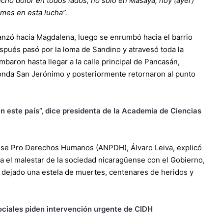
ho dolor en todos lados, no solo en Masaya, hoy (ayer)
mes en esta lucha”.
anzó hacia Magdalena, luego se enrumbó hacia el barrio
después pasó por la loma de Sandino y atravesó toda la
aron hasta llegar a la calle principal de Pancasán,
rotonda San Jerónimo y posteriormente retornaron al punto
 este país”, dice presidenta de la Academia de Ciencias
ense Pro Derechos Humanos (ANPDH), Álvaro Leiva, explicó
a el malestar de la sociedad nicaragüense con el Gobierno,
a dejado una estela de muertes, centenares de heridos y
ciales piden intervención urgente de CIDH