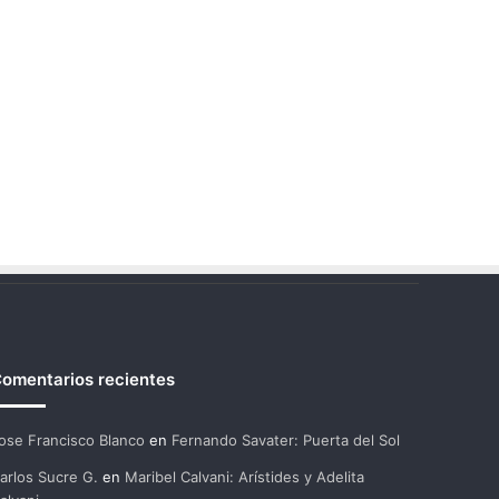
omentarios recientes
ose Francisco Blanco
en
Fernando Savater: Puerta del Sol
arlos Sucre G.
en
Maribel Calvani: Arístides y Adelita