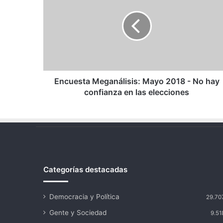
Mayo
2018
-
No
hay
confianza
en
las
Encuesta Meganálisis: Mayo 2018 - No hay
elecciones
confianza en las elecciones
Categorías destacadas
Democracia y Política
29.70
Gente y Sociedad
9.51