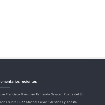
omentarios recientes
ose Francisco Blanco
en
Fernando Savater: Puerta del Sol
arlos Sucre G.
en
Maribel Calvani: Arístides y Adelita