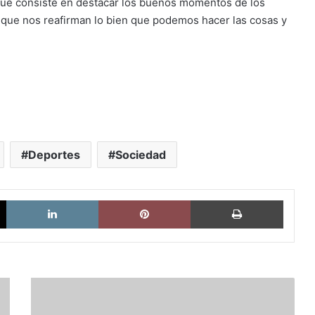
ue consiste en destacar los buenos momentos de los
 que nos reafirman lo bien que podemos hacer las cosas y
Deportes
Sociedad
X
LinkedIn
Pinterest
Imprimi
Greta
Thunberg,
en