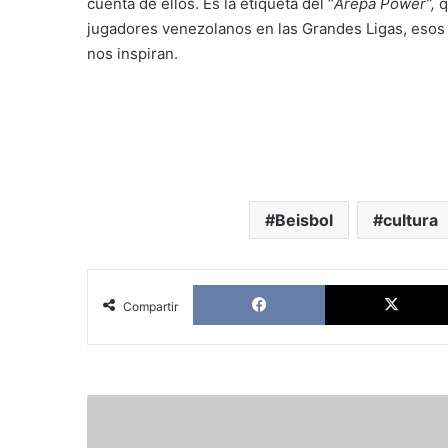
cuenta de ellos. Es la etiqueta del “
Arepa Power”,
q
jugadores venezolanos en las Grandes Ligas, esos
nos inspiran.
Beisbol
cultura
Facebook
Compartir
New
Democratic
Polls