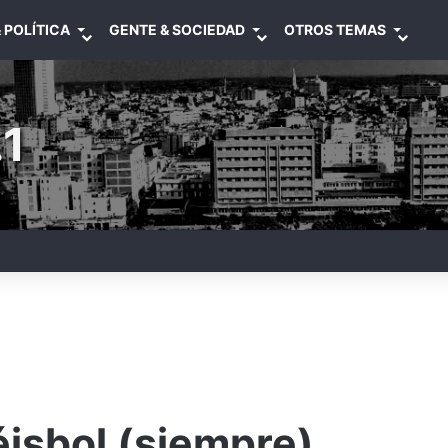
 POLÍTICA
GENTE & SOCIEDAD
OTROS TEMAS
1
éisbol (siempre)