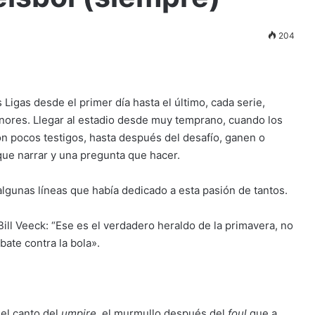
204
 Ligas desde el primer día hasta el último, cada serie,
enores. Llegar al estadio desde muy temprano, cuando los
n pocos testigos, hasta después del desafío, ganen o
que narrar y una pregunta que hacer.
lgunas líneas que había dedicado a esta pasión de tantos.
ll Veeck: “Ese es el verdadero heraldo de la primavera, no
bate contra la bola».
 el canto del
umpire,
el murmullo después del
foul
que a