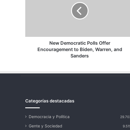
Offer
Encouragement
to
Biden,
Warren,
and
Sanders
New Democratic Polls Offer
Encouragement to Biden, Warren, and
Sanders
Categorías destacadas
Democracia y Política
29.70
Gente y Sociedad
9.51