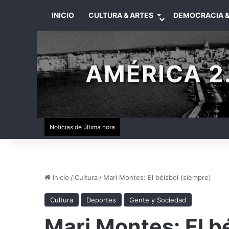
INICIO
CULTURA & ARTES
DEMOCRACIA &
AMÉRICA 2.
Noticias de última hora
Inicio
/
Cultura
/
Mari Montes: El béisbol (siempre)
Cultura
Deportes
Gente y Sociedad
Mari Montes: El b