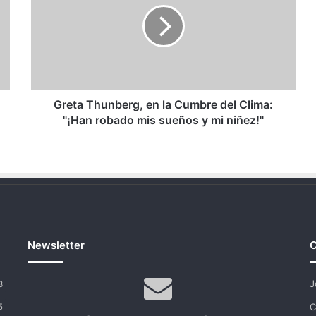
la
Cumbre
del
Clima:
"¡Han
robado
mis
Greta Thunberg, en la Cumbre del Clima:
sueños
"¡Han robado mis sueños y mi niñez!"
y
mi
niñez!"
Newsletter
C
J
3
C
5