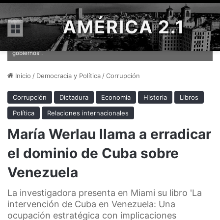
AMÉRICA 2.1
Menú
María Werlau quiere poner este material "a disposición de analistas y
gobiernos".
Inicio
/
Democracia y Política
/
Corrupción
Corrupción
Dictadura
Economía
Historia
Libros
Política
Relaciones internacionales
María Werlau llama a erradicar
el dominio de Cuba sobre
Venezuela
La investigadora presenta en Miami su libro 'La
intervención de Cuba en Venezuela: Una
ocupación estratégica con implicaciones