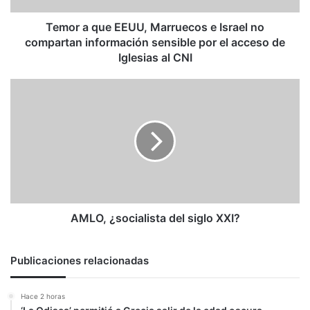
compartan
información
Temor a que EEUU, Marruecos e Israel no
sensible
compartan información sensible por el acceso de
por
Iglesias al CNI
el
acceso
AMLO,
de
¿socialista
Iglesias
del
al
siglo
CNI
XXI?
AMLO, ¿socialista del siglo XXI?
Publicaciones relacionadas
Hace 2 horas