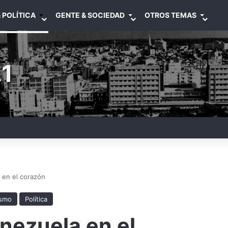
 POLÍTICA
GENTE & SOCIEDAD
OTROS TEMAS
1
 en el corazón
ismo
Política
nezuela en el