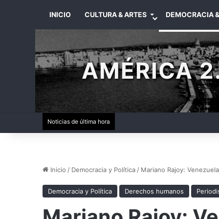
INICIO
CULTURA & ARTES
DEMOCRACIA &
AMÉRICA 2.
Noticias de última hora
Inicio
/
Democracia y Política
/
Mariano Rajoy: Venezuela
Democracia y Política
Derechos humanos
Period
Mariano Rajoy: Ve