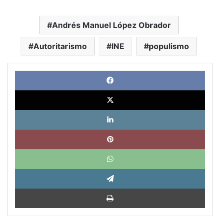
Andrés Manuel López Obrador
Autoritarismo
INE
populismo
Face
X
Link
Pinte
What
Tele
Impri