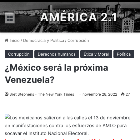
AMÉRICA 2.1
Menú
Inicio
/
Democracia y Política
/
Corrupción
Corrupción
Derechos humanos
Ética y Moral
Política
¿México será la próxima
Venezuela?
Bret Stephens - The New York Times
noviembre 28, 2022
27