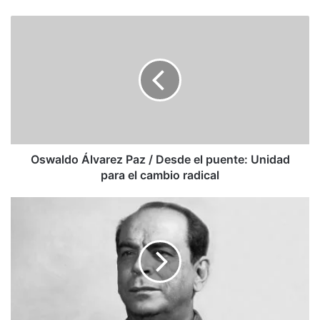
Oswaldo
Álvarez
Paz
/
Desde
el
puente:
Unidad
para
el
Oswaldo Álvarez Paz / Desde el puente: Unidad
cambio
para el cambio radical
radical
Rómulo
Gallegos,
la
emoción
original
de
la
bondad