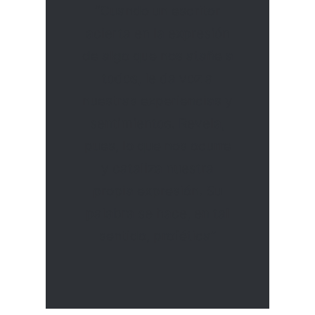
“Cuando un escritor
acierta en la expresión
de algo que nos atañe a
todos, le da voz a
nuestras experiencias y
sentimientos. Revela,
pues, lo que nos ocurre
y cataliza nuestra
propia expresión. Su
palabra se hace, en tal
sentido, profética”