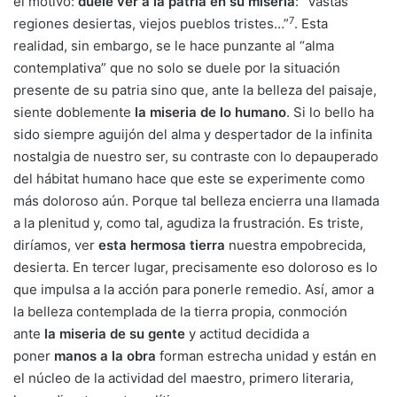
el motivo:
duele ver a la patria en su miseria
: “Vastas
7
regiones desiertas, viejos pueblos tristes…”
. Esta
realidad, sin embargo, se le hace punzante al “alma
contemplativa” que no solo se duele por la situación
presente de su patria sino que, ante la belleza del paisaje,
siente doblemente
la miseria de lo humano
. Si lo bello ha
sido siempre aguijón del alma y despertador de la infinita
nostalgia de nuestro ser, su contraste con lo depauperado
del hábitat humano hace que este se experimente como
más doloroso aún. Porque tal belleza encierra una llamada
a la plenitud y, como tal, agudiza la frustración. Es triste,
diríamos, ver
esta hermosa tierra
nuestra empobrecida,
desierta. En tercer lugar, precisamente eso doloroso es lo
que impulsa a la acción para ponerle remedio. Así, amor a
la belleza contemplada de la tierra propia, conmoción
ante
la miseria de su gente
y actitud decidida a
poner
manos a la obra
forman estrecha unidad y están en
el núcleo de la actividad del maestro, primero literaria,