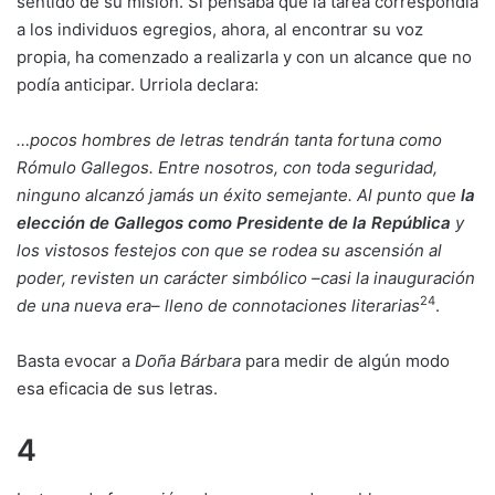
sentido de su misión. Si pensaba que la tarea correspondía
a los individuos egregios, ahora, al encontrar su voz
propia, ha comenzado a realizarla y con un alcance que no
podía anticipar. Urriola declara:
…
pocos hombres de letras tendrán tanta fortuna como
Rómulo Gallegos. Entre nosotros, con toda seguridad,
ninguno alcanzó jamás un éxito semejante. Al punto que
la
elección de Gallegos como Presidente de la República
y
los vistosos festejos con que se rodea su ascensión al
poder, revisten un carácter simbólico
–
casi la inauguración
24
de una nueva era
–
lleno de connotaciones literarias
.
Basta evocar a
Doña Bárbara
para medir de algún modo
esa eficacia de sus letras.
4