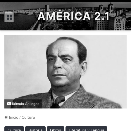
AMÉRICA 2.1
Menú
Rómulo Gallegos
Inicio
/
Cultura
Cultura
Historia
Libros
Literatura y Lengua