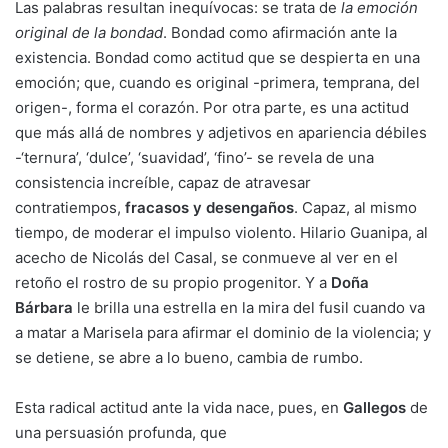
Las palabras resultan inequívocas: se trata de
la emoción
original de la bondad
. Bondad como afirmación ante la
existencia. Bondad como actitud que se despierta en una
emoción; que, cuando es original -primera, temprana, del
origen-, forma el corazón. Por otra parte, es una actitud
que más allá de nombres y adjetivos en apariencia débiles
-‘ternura’, ‘dulce’, ‘suavidad’, ‘fino’- se revela de una
consistencia increíble, capaz de atravesar
contratiempos,
fracasos y desengaños
. Capaz, al mismo
tiempo, de moderar el impulso violento. Hilario Guanipa, al
acecho de Nicolás del Casal, se conmueve al ver en el
retoño el rostro de su propio progenitor. Y a
Doña
Bárbara
le brilla una estrella en la mira del fusil cuando va
a matar a Marisela para afirmar el dominio de la violencia; y
se detiene, se abre a lo bueno, cambia de rumbo.
Esta radical actitud ante la vida nace, pues, en
Gallegos
de
una persuasión profunda, que