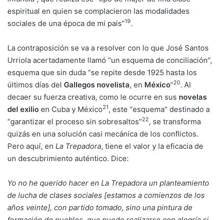
espiritual en quien se complacieron las modalidades
19
sociales de una época de mi país”
.
La contraposición se va a resolver con lo que José Santos
Urriola acertadamente llamó “un esquema de conciliación”,
esquema que sin duda “se repite desde 1925 hasta los
20
últimos días del
Gallegos novelista
, en
México
”
. Al
decaer su fuerza creativa, como le ocurre en sus
novelas
21
del exilio
en Cuba y México
, este “esquema” destinado a
22
“garantizar el proceso sin sobresaltos”
, se transforma
quizás en una solución casi mecánica de los conflictos.
Pero aquí, en
La Trepadora
, tiene el valor y la eficacia de
un descubrimiento auténtico. Dice:
Yo no he querido hacer en La Trepadora un planteamiento
de lucha de clases sociales [estamos a comienzos de los
años veinte], con partido tomado, sino una pintura de
formación de pueblos, que puede realizarse con alegría si