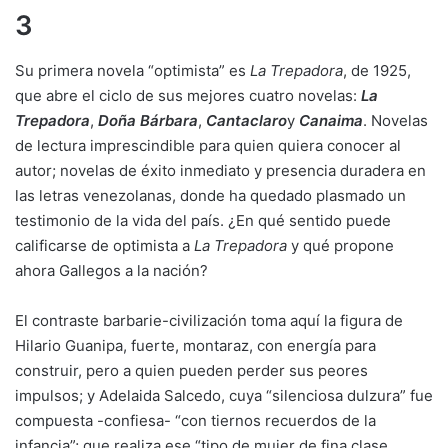
3
Su primera novela “optimista” es
La Trepadora
, de 1925,
que abre el ciclo de sus mejores cuatro novelas:
La
Trepadora
,
Doña Bárbara
,
Cantaclaro
y
Canaima
. Novelas
de lectura imprescindible para quien quiera conocer al
autor; novelas de éxito inmediato y presencia duradera en
las letras venezolanas, donde ha quedado plasmado un
testimonio de la vida del país. ¿En qué sentido puede
calificarse de optimista a
La Trepadora
y qué propone
ahora Gallegos a la nación?
El contraste barbarie-civilización toma aquí la figura de
Hilario Guanipa, fuerte, montaraz, con energía para
construir, pero a quien pueden perder sus peores
impulsos; y Adelaida Salcedo, cuya “silenciosa dulzura” fue
compuesta -confiesa- “con tiernos recuerdos de la
infancia”; que realiza ese “tipo de mujer de fina clase