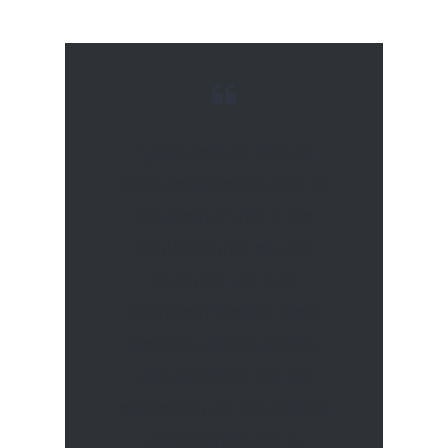
“¿Qué mayor arte ni
más consumado que el
de prestar voz a los
sentimientos de sus
oyentes, de sus
lectores? Sobre todo
porque, como puede
constatarse, en tal
expresión se renueva la
experiencia de la