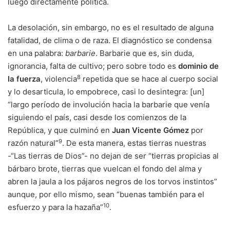
luego directamente política.
La desolación, sin embargo, no es el resultado de alguna
fatalidad, de clima o de raza. El diagnóstico se condensa
en una palabra:
barbarie
. Barbarie que es, sin duda,
ignorancia, falta de cultivo; pero sobre todo es
dominio de
8
la fuerza
, violencia
repetida que se hace al cuerpo social
y lo desarticula, lo empobrece, casi lo desintegra: [un]
“largo período de involución hacia la barbarie que venía
siguiendo el país, casi desde los comienzos de la
República, y que culminó en
Juan Vicente Gómez
por
9
razón natural”
. De esta manera, estas tierras nuestras
-“Las tierras de Dios”- no dejan de ser “tierras propicias al
bárbaro brote, tierras que vuelcan el fondo del alma y
abren la jaula a los pájaros negros de los torvos instintos”
aunque, por ello mismo, sean “buenas también para el
10
esfuerzo y para la hazaña”
.