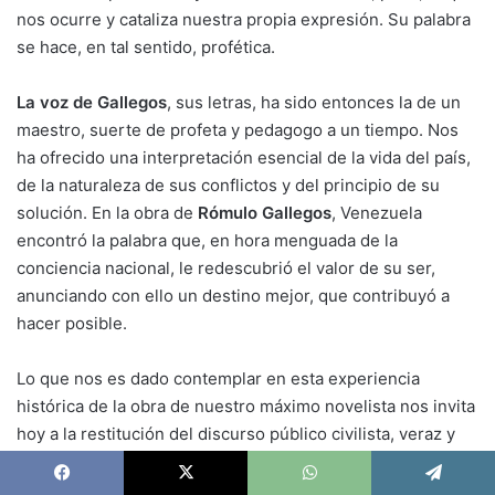
nos ocurre y cataliza nuestra propia expresión. Su palabra
se hace, en tal sentido, profética.
La voz de Gallegos
, sus letras, ha sido entonces la de un
maestro, suerte de profeta y pedagogo a un tiempo. Nos
ha ofrecido una interpretación esencial de la vida del país,
de la naturaleza de sus conflictos y del principio de su
solución. En la obra de
Rómulo Gallegos
, Venezuela
encontró la palabra que, en hora menguada de la
conciencia nacional, le redescubrió el valor de su ser,
anunciando con ello un destino mejor, que contribuyó a
hacer posible.
Lo que nos es dado contemplar en esta experiencia
histórica de la obra de nuestro máximo novelista nos invita
hoy a la restitución del discurso público civilista, veraz y
afirmativo. Para ello, en la literatura como en la política ha
de alentarnos el respeto por el ser humano, por su
Facebook
X
WhatsApp
Telegram