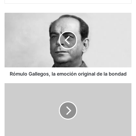
Rómulo
Gallegos,
la
emoción
original
de
la
bondad
Rómulo Gallegos, la emoción original de la bondad
Dictadura
extiende
la
tortura
hacia
los
familiares
de