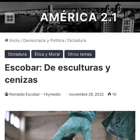
AMÉRICA 2.1
Menú
Inicio
/
Democracia y Política
/
Dictadura
Dictadura
Ética y Moral
Otros temas
Escobar: De esculturas y
cenizas
Reinaldo Escobar - 14ymedio
noviembre 28, 2022
16