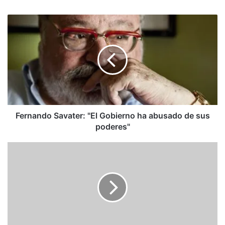
Fernando
Savater:
"El
Gobierno
ha
abusado
de
sus
poderes"
Fernando Savater: "El Gobierno ha abusado de sus
poderes"
Cuatro
claves
de
una
elección
inusitada