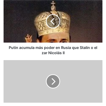
Putin
acumula
más
poder
en
Rusia
que
Stalin
o
el
Putin acumula más poder en Rusia que Stalin o el
zar
zar Nicolás II
Nicolás
II
Cumbre
de
las
Américas:
los
verdaderos
ausentes