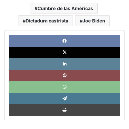
Cumbre de las Américas
Dictadura castrista
Joe Biden
Face
X
Link
Pinte
What
Tele
Impri