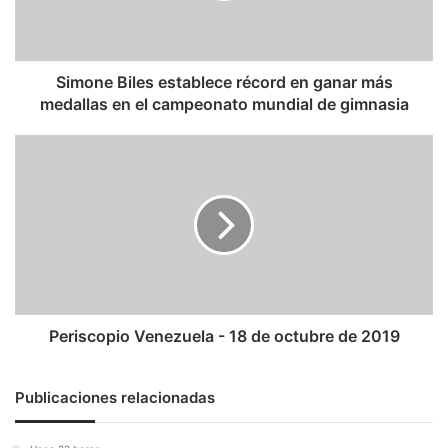
más
medallas
en
el
Simone Biles establece récord en ganar más
campeonato
medallas en el campeonato mundial de gimnasia
mundial
de
Periscopio
gimnasia
Venezuela
-
18
de
octubre
de
2019
Periscopio Venezuela - 18 de octubre de 2019
Publicaciones relacionadas