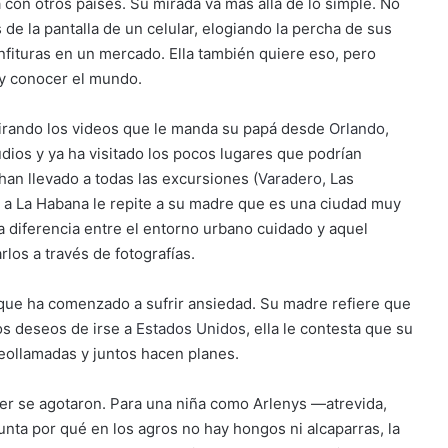
a con otros países. Su mirada va más allá de lo simple. No
de la pantalla de un celular, elogiando la percha de sus
onfituras en un mercado. Ella también quiere eso, pero
 y conocer el mundo.
mirando los videos que le manda su papá desde
Orlando
,
dios y ya ha visitado los pocos lugares que podrían
han llevado a todas las excursiones (
Varadero
, Las
a a La Habana le repite a su madre que es una ciudad muy
a diferencia entre el entorno urbano cuidado y aquel
los a través de fotografías.
rque ha comenzado a sufrir ansiedad. Su madre refiere que
os deseos de irse a
Estados Unidos
, ella le contesta que su
eollamadas y juntos hacen planes.
er se agotaron. Para una niña como Arlenys ―atrevida,
nta por qué en los agros no hay hongos ni alcaparras, la