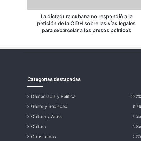
petición
de
la
La dictadura cubana no respondió a la
CIDH
petición de la CIDH sobre las vías legales
sobre
para excarcelar a los presos políticos
las
vías
legales
para
excarcelar
a
los
Categorías destacadas
presos
políticos
Democracia y Política
29.70
Gente y Sociedad
9.51
Cultura y Artes
5.03
Cultura
3.20
Otros temas
2.77