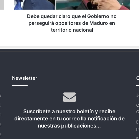
perseguirá
opositores
de
Debe quedar claro que el Gobierno no
Maduro
perseguirá opositores de Maduro en
en
territorio nacional
territorio
nacional
Newsletter
C
J
3
C
5
Suscríbete a nuestro boletín y recibe
C
0
directamente en tu correo lla notificación de
E
nuestras publicaciones...
6
p
8
B