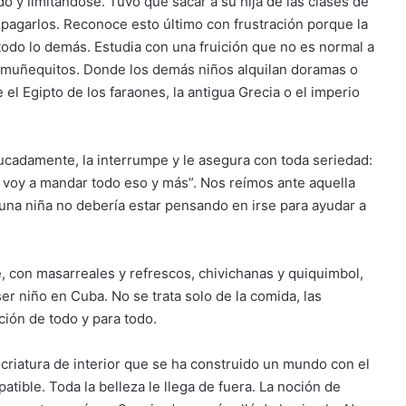
o y limitándose. Tuvo que sacar a su hija de las clases de
e pagarlos. Reconoce esto último con frustración porque la
n todo lo demás. Estudia con una fruición que no es normal a
 muñequitos. Donde los demás niños alquilan doramas o
el Egipto de los faraones, la antigua Grecia o el imperio
ducadamente, la interrumpe y le asegura con toda seriedad:
 voy a mandar todo eso y más”. Nos reímos ante aquella
e una niña no debería estar pensando en irse para ayudar a
re, con masarreales y refrescos, chivichanas y quiquimbol,
r niño en Cuba. No se trata solo de la comida, las
ación de todo y para todo.
 criatura de interior que se ha construido un mundo con el
atible. Toda la belleza le llega de fuera. La noción de