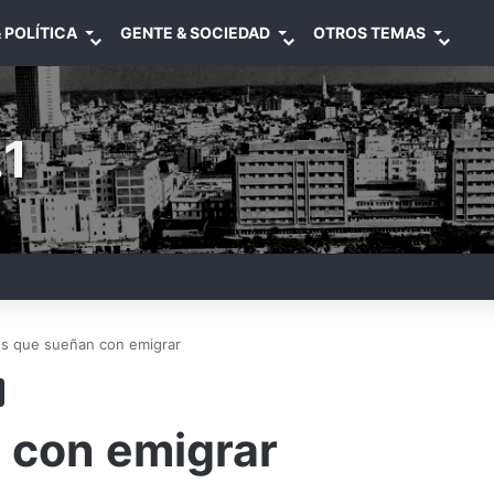
 POLÍTICA
GENTE & SOCIEDAD
OTROS TEMAS
1
s que sueñan con emigrar
 con emigrar