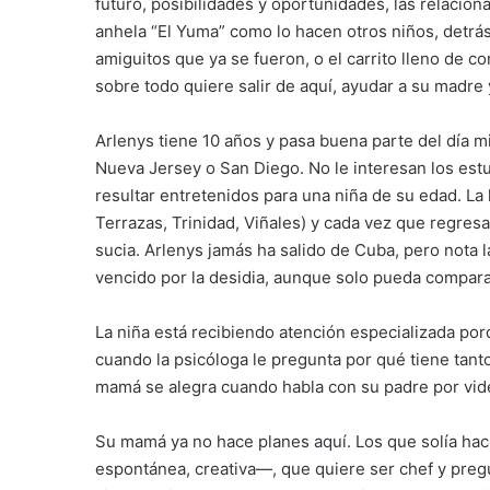
futuro, posibilidades y oportunidades, las relacion
anhela “El Yuma” como lo hacen otros niños, detrás 
amiguitos que ya se fueron, o el carrito lleno de c
sobre todo quiere salir de aquí, ayudar a su madre
Arlenys tiene 10 años y pasa buena parte del día 
Nueva Jersey o San Diego. No le interesan los estu
resultar entretenidos para una niña de su edad. La 
Terrazas, Trinidad, Viñales) y cada vez que regres
sucia. Arlenys jamás ha salido de Cuba, pero nota l
vencido por la desidia, aunque solo pueda comparar
La niña está recibiendo atención especializada po
cuando la psicóloga le pregunta por qué tiene tant
mamá se alegra cuando habla con su padre por vid
Su mamá ya no hace planes aquí. Los que solía hac
espontánea, creativa―, que quiere ser chef y pregu