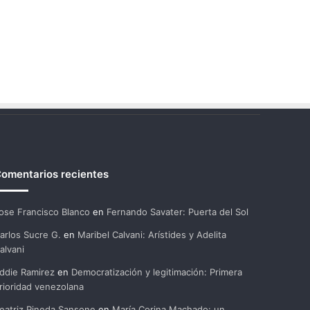
omentarios recientes
ose Francisco Blanco
en
Fernando Savater: Puerta del Sol
arlos Sucre G.
en
Maribel Calvani: Arístides y Adelita
alvani
ddie Ramirez
en
Democratización y legitimación: Primera
rioridad venezolana
eatriz Pineda Sansone
en
María Corina Machado: un