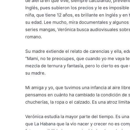
de alerta en que vive, siempre calculando, previend
Inglés, pues subieron los precios y le es imposibl
niña, que tiene 12 años, es brillante en Inglés y e
su edad. Lee mucho, mira documentales y algunos
series mangas, Verónica busca audiovisuales sobre 
romano.
Su madre extiende el relato de carencias y ella, e
“Mami, no te preocupes, que cuando yo me vaya te
mezcla de ternura y fantasía, pero lo cierto es qu
su madre.
Mi amiga y yo, que tuvimos una infancia al aire lib
pensamos en cuánto ha cambiado la condición de se
chucherías, la ropa o el calzado. Es una atroz limit
Verónica estudia la mayor parte del tiempo. Es una
que
La Habana
que la vio nacer y crecer no es comp