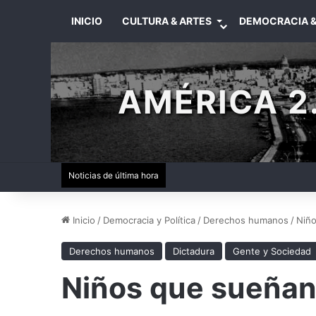
INICIO
CULTURA & ARTES
DEMOCRACIA &
AMÉRICA 2.
Noticias de última hora
Inicio
/
Democracia y Política
/
Derechos humanos
/
Niño
Derechos humanos
Dictadura
Gente y Sociedad
Niños que sueñan