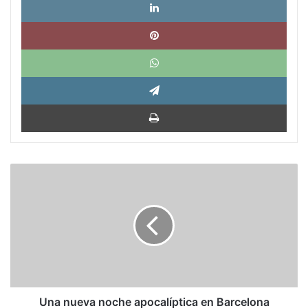
Pinte
What
Tele
Impri
Una
nueva
noche
apocalíptica
en
Barcelona
Una nueva noche apocalíptica en Barcelona