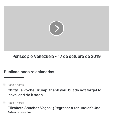
Periscopio
Venezuela
-
17
de
octubre
de
2019
Periscopio Venezuela - 17 de octubre de 2019
Publicaciones relacionadas
Hace 3 horas
Chitty La Roche: Trump, thank you, but do not forget to
leave, and do it soon.
Hace 4 horas
Elizabeth Sanchez Vegas: ¿Regresar o renunciar? Una
falsa elección