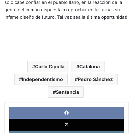
solo cabe confiar en el pueblo llano, en la reacción de la
gente del común dispuesta a reprochar en las urnas su
infame diseño de futuro. Tal vez sea
la última oportunidad
.
Carlo Cipolla
Cataluña
Independentismo
Pedro Sánchez
Sentencia
Face
X
Link