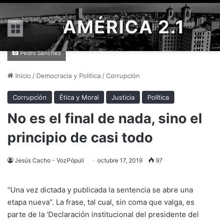
AMÉRICA 2.1
Menú
Pedro Sánchez
Inicio
/
Democracia y Política
/
Corrupción
Corrupción
Ética y Moral
Justicia
Política
No es el final de nada, sino el
principio de casi todo
Jesús Cacho - VozPópuli
octubre 17, 2019
97
“Una vez dictada y publicada la sentencia se abre una
etapa nueva”. La frase, tal cual, sin coma que valga, es
parte de la ‘Declaración institucional del presidente del