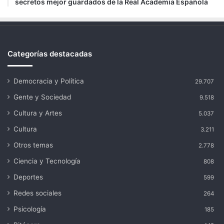
secretos mejor guardados de la Real Academia Española
Categorías destacadas
Democracia y Política
29.707
Gente y Sociedad
9.518
Cultura y Artes
5.037
Cultura
3.211
Otros temas
2.778
Ciencia y Tecnología
808
Deportes
599
Redes sociales
264
Psicología
185