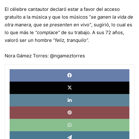
El célebre cantautor declaró estar a favor del acceso
gratuito a la música y que los músicos “
se ganen la vida de
otra manera, que se presenten en vivo”
, sugirió, lo cual es
lo que más le
“complace”
de su trabajo. A sus 72 años,
valoró ser un hombre “
feliz, tranquilo”.
Nora Gámez Torres:
@ngameztorres
Face
X
Link
Pinte
What
Tele