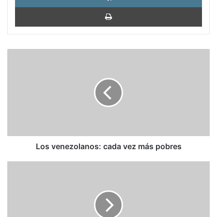
Impri
Los
venezolanos:
cada
vez
más
pobres
Los venezolanos: cada vez más pobres
El
regreso
de
Rosales