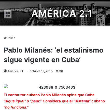
AMÉRICA 2.1
Menú
Inicio
Pablo Milanés: ‘el estalinismo
sigue vigente en Cuba’
America 2.1
octubre 19, 2015
30
El cantautor cubano Pablo Milanés opina que Cuba
“
sigue igual” o “peor.
” Considera que el “
sistema”
cubano
“
no funciona.”