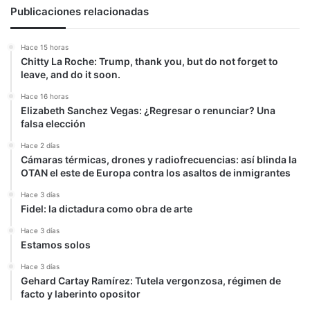
'La
Publicaciones relacionadas
familia
es
Hace 15 horas
lo
Chitty La Roche: Trump, thank you, but do not forget to
más
leave, and do it soon.
grande'
Hace 16 horas
Elizabeth Sanchez Vegas: ¿Regresar o renunciar? Una
falsa elección
Hace 2 días
Cámaras térmicas, drones y radiofrecuencias: así blinda la
OTAN el este de Europa contra los asaltos de inmigrantes
Hace 3 días
Fidel: la dictadura como obra de arte
Hace 3 días
Estamos solos
Hace 3 días
Gehard Cartay Ramírez: Tutela vergonzosa, régimen de
facto y laberinto opositor