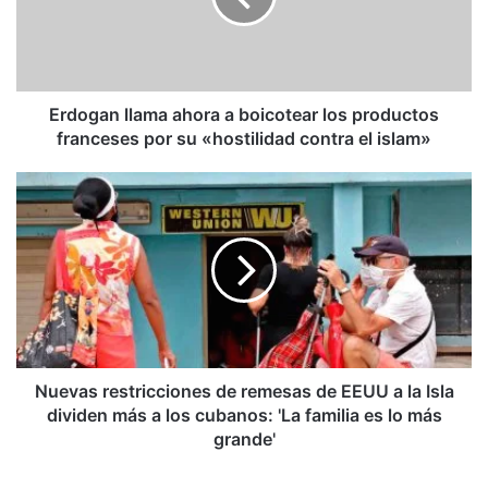
los
productos
franceses
por
su
Erdogan llama ahora a boicotear los productos
«hostilidad
franceses por su «hostilidad contra el islam»
contra
el
Nuevas
islam»
restricciones
de
remesas
de
EEUU
a
la
Isla
dividen
Nuevas restricciones de remesas de EEUU a la Isla
más
dividen más a los cubanos: 'La familia es lo más
a
grande'
los
cubanos: