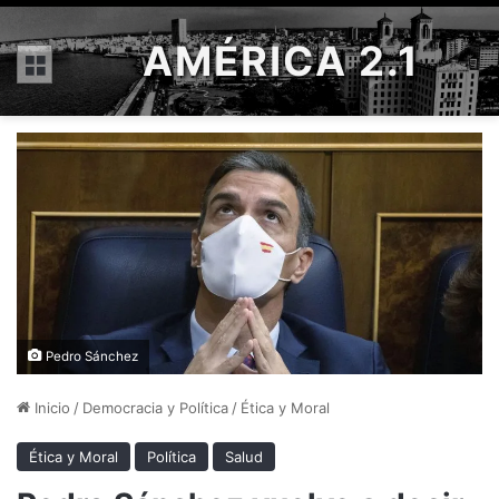
AMÉRICA 2.1
Menú
Pedro Sánchez
Inicio
/
Democracia y Política
/
Ética y Moral
Ética y Moral
Política
Salud