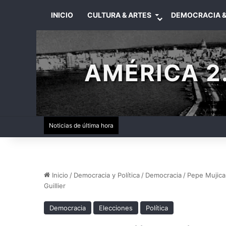
INICIO
CULTURA & ARTES
DEMOCRACIA &
AMÉRICA 2.
Noticias de última hora
Inicio
/
Democracia y Política
/
Democracia
/
Pepe Mujica 
Guillier
Democracia
Elecciones
Política