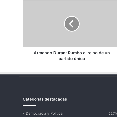
Armando
Durán:
Rumbo
al
reino
de
un
partido
único
Armando Durán: Rumbo al reino de un
partido único
Categorías destacadas
Democracia y Política
29.71