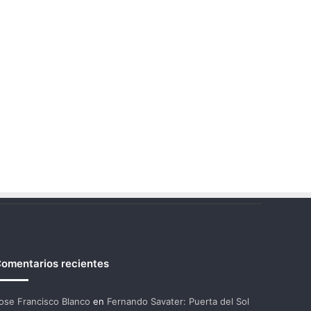
omentarios recientes
ose Francisco Blanco
en
Fernando Savater: Puerta del Sol