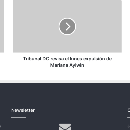
Tribunal
DC
revisa
el
lunes
expulsión
de
Mariana
Aylwin
Tribunal DC revisa el lunes expulsión de
Mariana Aylwin
Newsletter
C
J
9