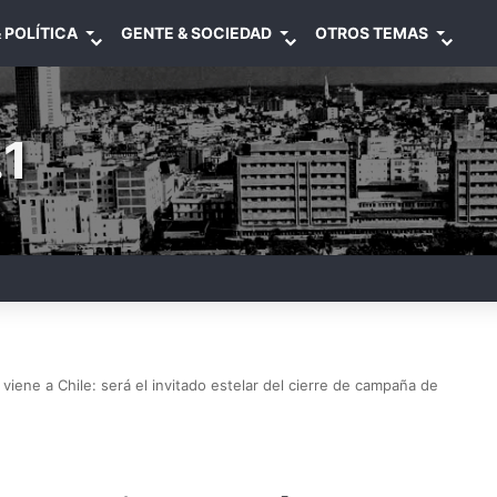
 POLÍTICA
GENTE & SOCIEDAD
OTROS TEMAS
1
viene a Chile: será el invitado estelar del cierre de campaña de