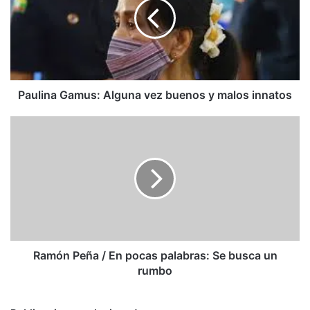
vez
buenos
y
malos
innatos
Paulina Gamus: Alguna vez buenos y malos innatos
Ramón
Peña
/
En
pocas
palabras:
Se
busca
un
rumbo
Ramón Peña / En pocas palabras: Se busca un
rumbo