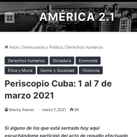
AMÉRICA 2.1
Menú
Inicio
/
Democracia y Política
/
Derechos humanos
Derechos humanos
Dictadura
Economía
Ética y Moral
Gente y Sociedad
Violencia
Periscopio Cuba: 1 al 7 de
marzo 2021
Macky Arenas
marzo 7, 2021
99
Si alguno de los que está sentado hoy aquí
escuchándome participó del acto de repudio efectuado