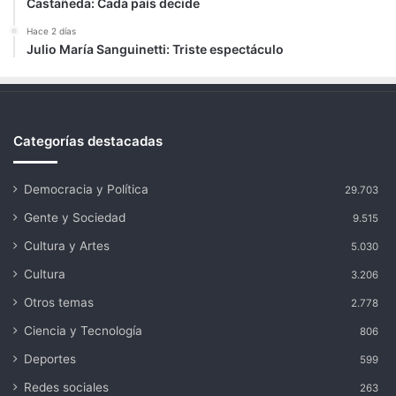
Castañeda: Cada país decide
Hace 2 días
Julio María Sanguinetti: Triste espectáculo
Categorías destacadas
Democracia y Política
29.703
Gente y Sociedad
9.515
Cultura y Artes
5.030
Cultura
3.206
Otros temas
2.778
Ciencia y Tecnología
806
Deportes
599
Redes sociales
263