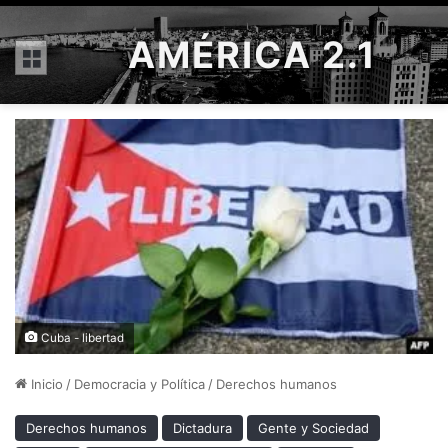
AMÉRICA 2.1
Menú
Cuba - libertad
Inicio
/
Democracia y Política
/
Derechos humanos
Derechos humanos
Dictadura
Gente y Sociedad