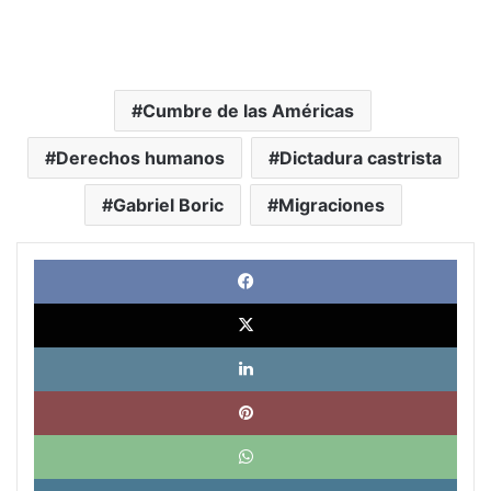
Cumbre de las Américas
Derechos humanos
Dictadura castrista
Gabriel Boric
Migraciones
Face
X
Link
Pinte
What
Tele