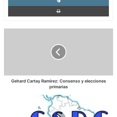
Impri
Gehard
Cartay
Ramírez:
Consenso
y
elecciones
primarias
Gehard Cartay Ramírez: Consenso y elecciones
primarias
Consejo
Superior
de
la