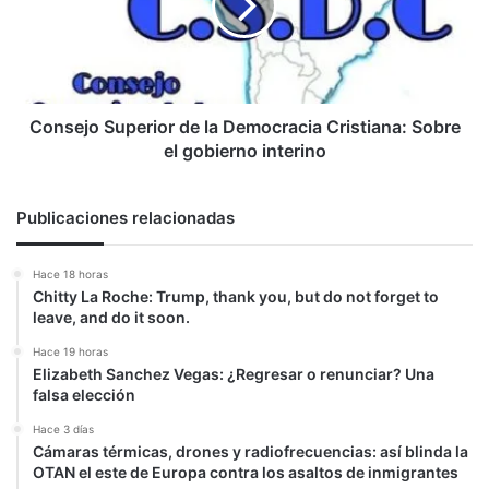
Democracia
Cristiana:
Sobre
el
gobierno
interino
Consejo Superior de la Democracia Cristiana: Sobre
el gobierno interino
Publicaciones relacionadas
Hace 18 horas
Chitty La Roche: Trump, thank you, but do not forget to
leave, and do it soon.
Hace 19 horas
Elizabeth Sanchez Vegas: ¿Regresar o renunciar? Una
falsa elección
Hace 3 días
Cámaras térmicas, drones y radiofrecuencias: así blinda la
OTAN el este de Europa contra los asaltos de inmigrantes