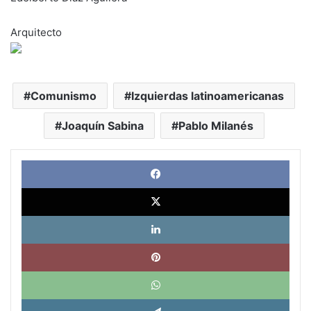
Arquitecto
Comunismo
Izquierdas latinoamericanas
Joaquín Sabina
Pablo Milanés
Face
X
Link
Pinte
What
Tele