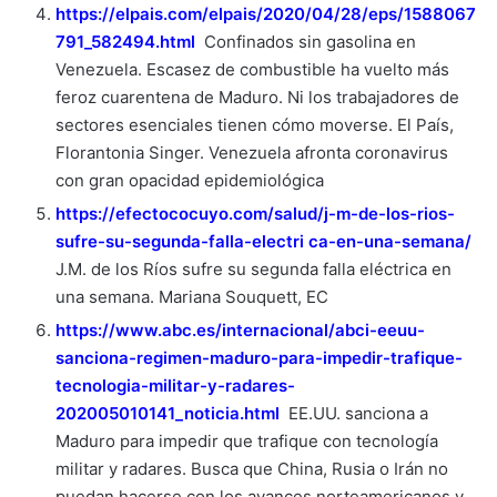
https://elpais.com/elpais/2020/04/28/eps/1588067
791_582494.html
Confinados sin gasolina en
Venezuela. Escasez de combustible ha vuelto más
feroz cuarentena de Maduro. Ni los trabajadores de
sectores esenciales tienen cómo moverse. El País,
Florantonia Singer. Venezuela afronta coronavirus
con gran opacidad epidemiológica
https://efectococuyo.com/salud/j-m-de-los-rios-
sufre-su-segunda-falla-electri ca-en-una-semana/
J.M. de los Ríos sufre su segunda falla eléctrica en
una semana. Mariana Souquett, EC
https://www.abc.es/internacional/abci-eeuu-
sanciona-regimen-maduro-para-impedir-trafique-
tecnologia-militar-y-radares-
202005010141_noticia.html
EE.UU. sanciona a
Maduro para impedir que trafique con tecnología
militar y radares. Busca que China, Rusia o Irán no
puedan hacerse con los avances norteamericanos y