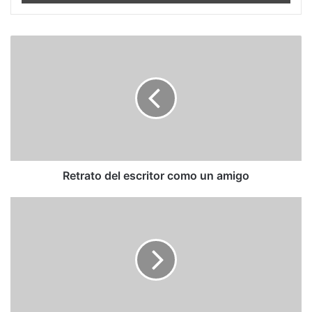
Retrato
del
escritor
como
un
amigo
Retrato del escritor como un amigo
In
a
Crisis,
True
Leaders
Stand
Out