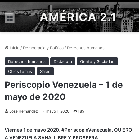
AMÉRICA 2.1
Menú
Inicio
/
Democracia y Política
/
Derechos humanos
Derechos humanos
Dictadura
Gente y Sociedad
Otros temas
Salud
Periscopio Venezuela – 1 de
mayo de 2020
José Hernández
mayo 1, 2020
185
Viernes 1 de mayo
2020, #PeriscopioVenezuela
, QUIERO
A VENEZUELA SANA, LIBRE Y PROSPERA