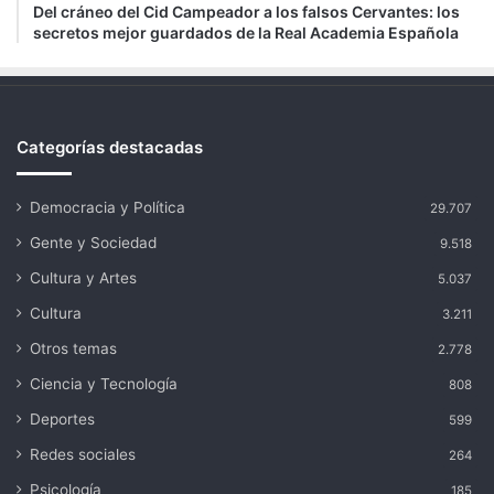
Del cráneo del Cid Campeador a los falsos Cervantes: los
secretos mejor guardados de la Real Academia Española
Categorías destacadas
Democracia y Política
29.707
Gente y Sociedad
9.518
Cultura y Artes
5.037
Cultura
3.211
Otros temas
2.778
Ciencia y Tecnología
808
Deportes
599
Redes sociales
264
Psicología
185