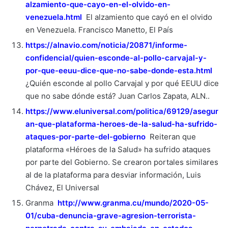
alzamiento-que-cayo-en-el-olvido-en-
venezuela.html
El alzamiento que cayó en el olvido
en Venezuela. Francisco Manetto, El País
https://alnavio.com/noticia/20871/informe-
confidencial/quien-esconde-al-pollo-carvajal-y-
por-que-eeuu-dice-que-no-sabe-donde-esta.html
¿Quién esconde al pollo Carvajal y por qué EEUU dice
que no sabe dónde está? Juan Carlos Zapata, ALN..
https://www.eluniversal.com/politica/69129/asegur
an-que-plataforma-heroes-de-la-salud-ha-sufrido-
ataques-por-parte-del-gobierno
Reiteran que
plataforma «Héroes de la Salud» ha sufrido ataques
por parte del Gobierno. Se crearon portales similares
al de la plataforma para desviar información, Luis
Chávez, El Universal
Granma
http://www.granma.cu/mundo/2020-05-
01/cuba-denuncia-grave-agresion-terrorista-