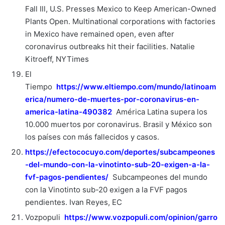
Fall Ill, U.S. Presses Mexico to Keep American-Owned
Plants Open. Multinational corporations with factories
in Mexico have remained open, even after
coronavirus outbreaks hit their facilities. Natalie
Kitroeff, NYTimes
El
Tiempo
https://www.eltiempo.com/mundo/latinoam
erica/numero-de-muertes-por-coronavirus-en-
america-latina-490382
América Latina supera los
10.000 muertos por coronavirus. Brasil y México son
los países con más fallecidos y casos.
https://efectococuyo.com/deportes/subcampeones
-del-mundo-con-la-vinotinto-sub-20-exigen-a-la-
fvf-pagos-pendientes/
Subcampeones del mundo
con la Vinotinto sub-20 exigen a la FVF pagos
pendientes. Ivan Reyes, EC
Vozpopuli
https://www.vozpopuli.com/opinion/garro