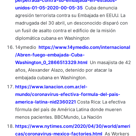
perpetrada-contra-su-embajada-en-estados-
unidos-01-05-2020-00-05-35
Cuba denuncia
agresión terrorista contra su Embajada en EEUU. La
madrugada del 30 abril, un desconocido disparó con
un fusil de asalto contra el edificio de la misión
diplomática cubana en Washington
14ymedio
https://www.14ymedio.com/internacional
/Abren-fuego-embajada-Cuba-
Washington_0_2866513329.html
Un masajista de 42
años, Alexander Alazo, detenido por atacar la
embajada cubana en Washington.
https://www.lanacion.com.ar/el-
mundo/coronavirus-efectiva-formula-del-pais-
america-latina-nid2360221
Costa Rica: La efectiva
fórmula del país de América Latina donde mueren
menos pacientes. BBCMundo, La Nación
https://www.nytimes.com/2020/04/30/world/ameri
cas/coronavirus-mexico-factories.html
As Workers