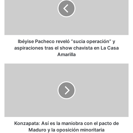
“sucia
operación”
y
aspiraciones
tras
el
show
Ibéyise Pacheco reveló “sucia operación” y
chavista
aspiraciones tras el show chavista en La Casa
en
Amarilla
La
Casa
Konzapata:
Amarilla
Así
es
la
maniobra
con
el
pacto
de
Maduro
Konzapata: Así es la maniobra con el pacto de
y
Maduro y la oposición minoritaria