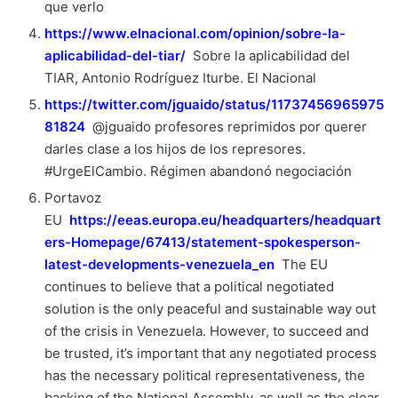
que verlo
https://www.elnacional.com/opinion/sobre-la-
aplicabilidad-del-tiar/
Sobre la aplicabilidad del
TIAR, Antonio Rodríguez Iturbe. El Nacional
https://twitter.com/jguaido/status/11737456965975
81824
@jguaido profesores reprimidos por querer
darles clase a los hijos de los represores.
#UrgeElCambio. Régimen abandonó negociación
Portavoz
EU
https://eeas.europa.eu/headquarters/headquart
ers-Homepage/67413/statement-spokesperson-
latest-developments-venezuela_en
The EU
continues to believe that a political negotiated
solution is the only peaceful and sustainable way out
of the crisis in Venezuela. However, to succeed and
be trusted, it’s important that any negotiated process
has the necessary political representativeness, the
backing of the National Assembly, as well as the clear