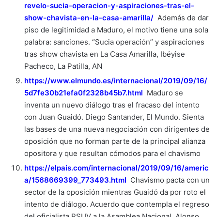
revelo-sucia-operacion-y-aspiraciones-tras-el-
show-chavista-en-la-casa-amarilla/
Además de dar
piso de legitimidad a Maduro, el motivo tiene una sola
palabra: sanciones. “Sucia operación” y aspiraciones
tras show chavista en La Casa Amarilla, Ibéyise
Pacheco, La Patilla, AN
https://www.elmundo.es/internacional/2019/09/16/
5d7fe30b21efa0f2328b45b7.html
Maduro se
inventa un nuevo diálogo tras el fracaso del intento
con Juan Guaidó. Diego Santander, El Mundo. Sienta
las bases de una nueva negociación con dirigentes de
oposición que no forman parte de la principal alianza
opositora y que resultan cómodos para el chavismo
https://elpais.com/internacional/2019/09/16/americ
a/1568669399_773493.html
Chavismo pacta con un
sector de la oposición mientras Guaidó da por roto el
intento de diálogo. Acuerdo que contempla el regreso
del oficialista PSUV a la Asamblea Nacional, Alonso