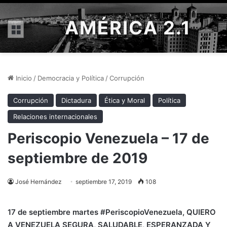
AMÉRICA 2.1
Menú
Inicio
/
Democracia y Política
/
Corrupción
Corrupción
Dictadura
Ética y Moral
Política
Relaciones internacionales
Periscopio Venezuela – 17 de
septiembre de 2019
José Hernández
septiembre 17, 2019
108
17 de septiembre martes
#PeriscopioVenezuela
, QUIERO
A
VENEZUELA SEGURA, SALUDABLE, ESPERANZADA Y