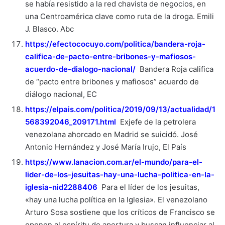
se había resistido a la red chavista de negocios, en
una Centroamérica clave como ruta de la droga. Emili
J. Blasco. Abc
https://efectococuyo.com/politica/bandera-roja-
califica-de-pacto-entre-bribones-y-mafiosos-
acuerdo-de-dialogo-nacional/
Bandera Roja califica
de “pacto entre bribones y mafiosos” acuerdo de
diálogo nacional, EC
https://elpais.com/politica/2019/09/13/actualidad/1
568392046_209171.html
Exjefe de la petrolera
venezolana ahorcado en Madrid se suicidó. José
Antonio Hernández y José María Irujo, El País
https://www.lanacion.com.ar/el-mundo/para-el-
lider-de-los-jesuitas-hay-una-lucha-politica-en-la-
iglesia-nid2288406
Para el líder de los jesuitas,
«hay una lucha política en la Iglesia». El venezolano
Arturo Sosa sostiene que los críticos de Francisco se
oponen al espíritu de apertura y buscan influenciar al