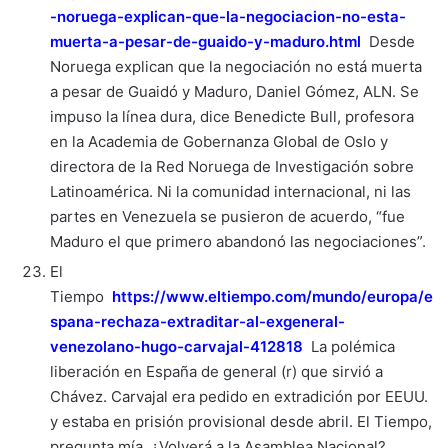
-noruega-explican-que-la-negociacion-no-esta-
muerta-a-pesar-de-guaido-y-maduro.html
Desde
Noruega explican que la negociación no está muerta
a pesar de Guaidó y Maduro, Daniel Gómez, ALN. Se
impuso la línea dura, dice Benedicte Bull, profesora
en la Academia de Gobernanza Global de Oslo y
directora de la Red Noruega de Investigación sobre
Latinoamérica. Ni la comunidad internacional, ni las
partes en Venezuela se pusieron de acuerdo, “fue
Maduro el que primero abandonó las negociaciones”.
El
Tiempo
https://www.eltiempo.com/mundo/europa/e
spana-rechaza-extraditar-al-exgeneral-
venezolano-hugo-carvajal-412818
La polémica
liberación en España de general (r) que sirvió a
Chávez. Carvajal era pedido en extradición por EEUU.
y estaba en prisión provisional desde abril. El Tiempo,
pregunta mía, ¿Volverá a la Asamblea Nacional?