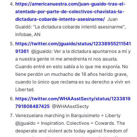
https://americanuestra.com/juan-guaido-tras-el-
atentado-por-parte-de-colectivos-chavistas-la-
dictadura-cobarde-intento-asesinarme/
Juan
Guaidó: “La dictadura cobarde intentó asesinarme”,
Infobae, AN
https://twitter.com/jguaido/status/12338955211541
91361
@jguaido: Ver a la dictadura apuntarnos a mí y
a nuestra gente ni me amedrenta ni nos asusta.
Cuando entré en esto sabía a lo que me exponía. No
tiene perdón un muchacho de 16 años herido grave,
cuando lo único que reclama es su derecho a vivir en
Libertad.
https://twitter.com/WHAAsstSecty/status/1233819
791808487425
@WHAAsstSecty
Venezuelans marching in Barquisimeto = Liberty
@jguaido = Inspiration. Colectivos = Cowards. The
desperate and violent acts today against freedom of