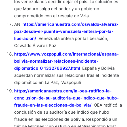
los venezolanos decidir dejar el país. La solución es
que Maduro salga del poder y un gobierno
comprometido con el rescate de Vzla.
AN
https://americanuestra.com/oswaldo-alvarez-
paz-desde-el-puente-venezuela-entera-por-la-
liberacion/
Venezuela entera por la liberación,
Oswaldo Álvarez Paz
https://www.vozpopuli.com/internacional/espana-
bolivia-normalizar-relaciones-incidente-
diplomatico_0_1332766927.html
España y Bolivia
acuerdan normalizar sus relaciones tras el incidente
diplomático en La Paz, Vozpopuli
https://americanuestra.com/la-oea-ratifico-la-
conclusion-de-su-auditoria-que-indico-que-hubo-
fraude-en-las-elecciones-de-bolivia/
OEA ratificó la
conclusión de su auditoría que indicó que hubo
fraude en las elecciones de Bolivia. Respondió a un
tuit de Morales y un estudio en el Washington Post.