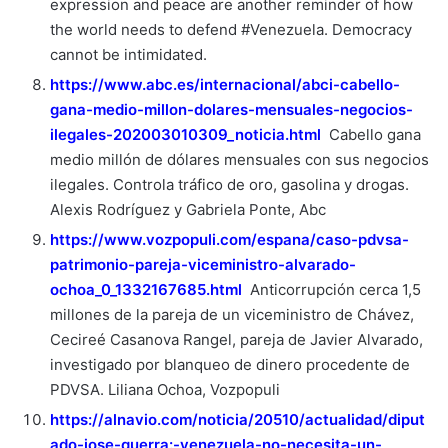
expression and peace are another reminder of how
the world needs to defend #Venezuela. Democracy
cannot be intimidated.
https://www.abc.es/internacional/abci-cabello-
gana-medio-millon-dolares-mensuales-negocios-
ilegales-202003010309_noticia.html
Cabello gana
medio millón de dólares mensuales con sus negocios
ilegales. Controla tráfico de oro, gasolina y drogas.
Alexis Rodríguez y Gabriela Ponte, Abc
https://www.vozpopuli.com/espana/caso-pdvsa-
patrimonio-pareja-viceministro-alvarado-
ochoa_0_1332167685.html
Anticorrupción cerca 1,5
millones de la pareja de un viceministro de Chávez,
Cecireé Casanova Rangel, pareja de Javier Alvarado,
investigado por blanqueo de dinero procedente de
PDVSA. Liliana Ochoa, Vozpopuli
https://alnavio.com/noticia/20510/actualidad/diput
ado-jose-guerra:-venezuela-no-necesita-un-