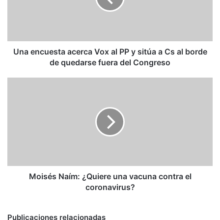
PP
y
sitúa
a
Cs
Una encuesta acerca Vox al PP y sitúa a Cs al borde
al
de quedarse fuera del Congreso
borde
de
Moisés
quedarse
Naím:
fuera
¿Quiere
del
una
Congreso
vacuna
contra
el
coronavirus?
Moisés Naím: ¿Quiere una vacuna contra el
coronavirus?
Publicaciones relacionadas