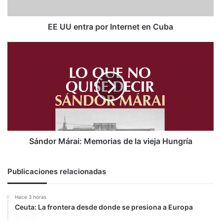
EE UU entra por Internet en Cuba
Sándor
Márai:
Memorias
de
la
vieja
Hungría
Sándor Márai: Memorias de la vieja Hungría
Publicaciones relacionadas
Hace 3 horas
Ceuta: La frontera desde donde se presiona a Europa