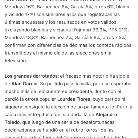
Mendoza 16%, Barnechea 6%, García 5%, otros 6%, blanco
y viciado 17%) son similares a los que registraban las
últimas encuestas y los resultados en votos válidos,
excluyendo blancos y viciados (Fujimori 39,9%, PPK 21%,
Mendoza 18,8%, Barnechea 7%, García 5,8%, otros 7,5%)
confirman con diferencias de décimas los conteos rápidos
transmitidos el mismo día de las elecciones en la
televisión.
Los grandes derrotados
: el fracaso más notorio ha sido el
de
Alan García.
Su partido pasó la valla, pero se esperaba
mucho más del elocuente ex presidente. Junto con él,
perdió la otrora popular
Lourdes Flores
, cuyo partido ni
siquiera consiguió la elección de un parlamentario. Pero la
caída más estrepitosa fue, sin duda, la de
Alejandro
Toledo
, que luego de una serie de desafortunadas
declaraciones se hundió en el rubro “
otros
” de las
encuestas y dejó fuera del Congreso a su partido; triste