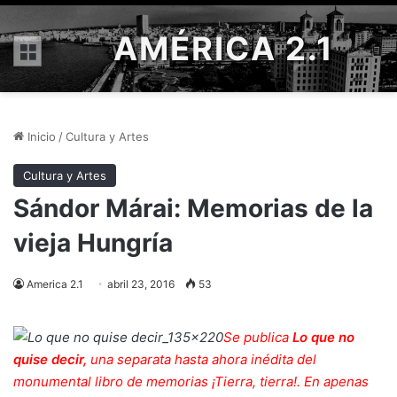
AMÉRICA 2.1
Menú
Inicio
/
Cultura y Artes
Cultura y Artes
Sándor Márai: Memorias de la
vieja Hungría
America 2.1
abril 23, 2016
53
Se publica
Lo que no
quise decir,
una separata hasta ahora inédita del
monumental libro de memorias ¡Tierra, tierra!. En apenas