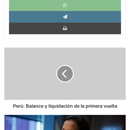
Tele
Impri
Perú:
Balance
y
liquidación
de
la
primera
vuelta
Perú: Balance y liquidación de la primera vuelta
La
diputada
más