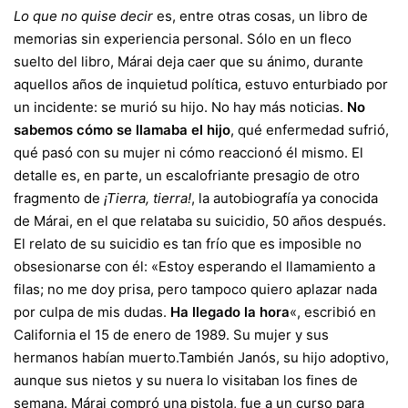
Lo que no quise decir
es, entre otras cosas, un libro de
memorias sin experiencia personal. Sólo en un fleco
suelto del libro, Márai deja caer que su ánimo, durante
aquellos años de inquietud política, estuvo enturbiado por
un incidente: se murió su hijo. No hay más noticias.
No
sabemos cómo se llamaba el hijo
, qué enfermedad sufrió,
qué pasó con su mujer ni cómo reaccionó él mismo. El
detalle es, en parte, un escalofriante presagio de otro
fragmento de
¡Tierra, tierra!
, la autobiografía ya conocida
de Márai, en el que relataba su suicidio, 50 años después.
El relato de su suicidio es tan frío que es imposible no
obsesionarse con él: «Estoy esperando el llamamiento a
filas; no me doy prisa, pero tampoco quiero aplazar nada
por culpa de mis dudas.
Ha llegado la hora
«, escribió en
California el 15 de enero de 1989. Su mujer y sus
hermanos habían muerto.También Janós, su hijo adoptivo,
aunque sus nietos y su nuera lo visitaban los fines de
semana. Márai compró una pistola, fue a un curso para