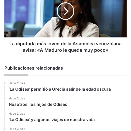
joven
de
la
Asamblea
venezolana
avisa:
«A
La diputada más joven de la Asamblea venezolana
Maduro
avisa: «A Maduro le queda muy poco»
le
queda
muy
Publicaciones relacionadas
poco»
Hace 2 días
‘La Odisea’ permitió a Grecia salir de la edad oscura
Hace 2 días
Nosotros, los hijos de Odiseo
Hace 2 días
‘La Odisea’ y algunos viajes de nuestra vida
Hace 2 días