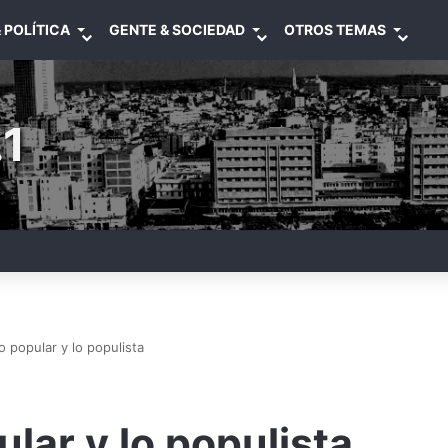
 POLÍTICA
GENTE & SOCIEDAD
OTROS TEMAS
1
o popular y lo populista
ular y lo populista