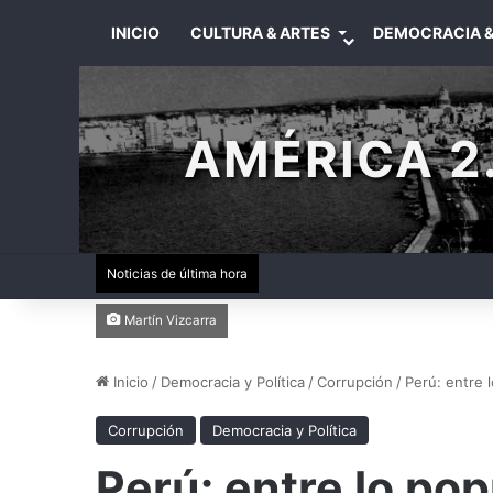
INICIO
CULTURA & ARTES
DEMOCRACIA &
AMÉRICA 2.
Noticias de última hora
Martín Vizcarra
Inicio
/
Democracia y Política
/
Corrupción
/
Perú: entre l
Corrupción
Democracia y Política
Perú: entre lo pop