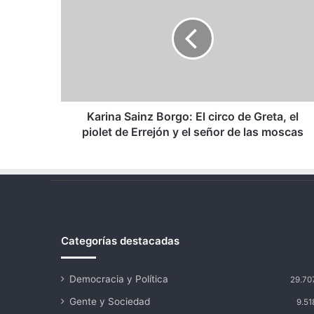
Borgo:
El
circo
de
Greta,
el
piolet
de
Karina Sainz Borgo: El circo de Greta, el
Errejón
piolet de Errejón y el señor de las moscas
y
el
señor
de
las
moscas
Categorías destacadas
Democracia y Política
29.70
Gente y Sociedad
9.51