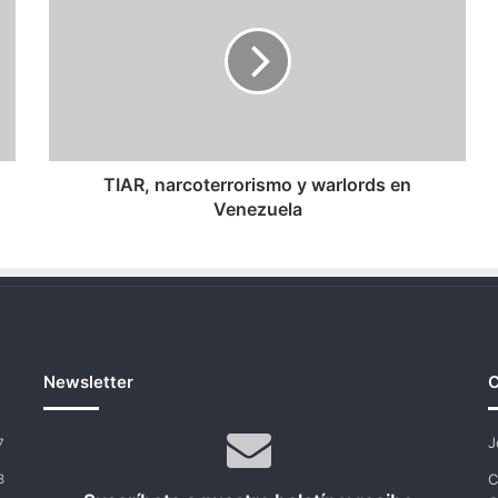
y
warlords
en
Venezuela
TIAR, narcoterrorismo y warlords en
Venezuela
Newsletter
C
J
7
C
8