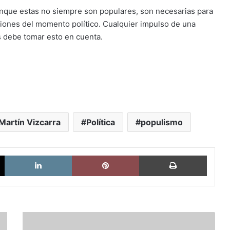
unque estas no siempre son populares, son necesarias para
siones del momento político. Cualquier impulso de una
es debe tomar esto en cuenta.
Martín Vizcarra
Política
populismo
X
LinkedIn
Pinterest
Imprimi
TIAR,
narcoterrorismo