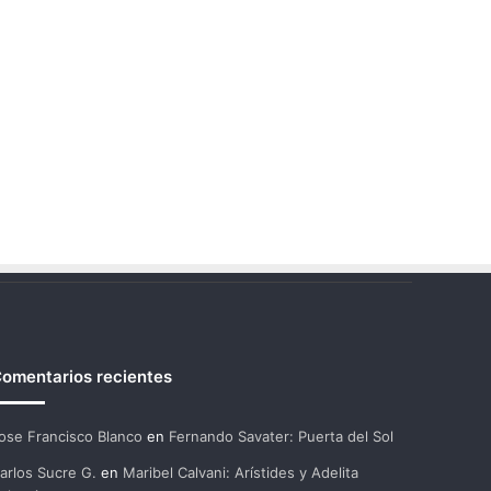
omentarios recientes
ose Francisco Blanco
en
Fernando Savater: Puerta del Sol
arlos Sucre G.
en
Maribel Calvani: Arístides y Adelita