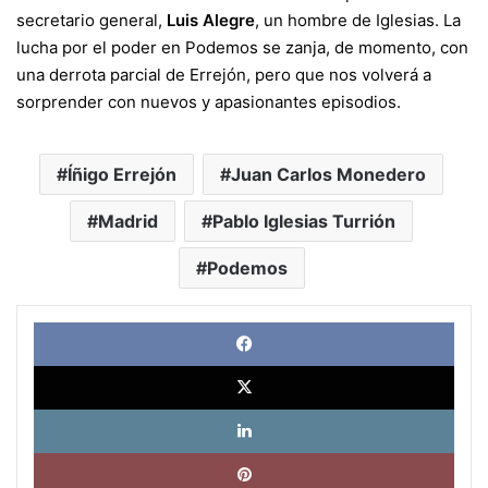
secretario general,
Luis Alegre
, un hombre de Iglesias. La
lucha por el poder en Podemos se zanja, de momento, con
una derrota parcial de Errejón, pero que nos volverá a
sorprender con nuevos y apasionantes episodios.
Íñigo Errejón
Juan Carlos Monedero
Madrid
Pablo Iglesias Turrión
Podemos
Face
X
Link
Pinte