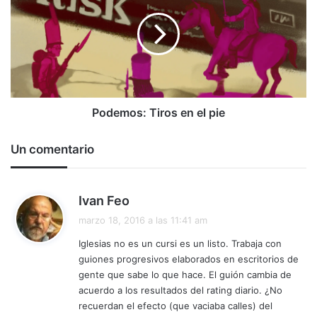
en
el
pie
Podemos: Tiros en el pie
Un comentario
d
Ivan Feo
i
marzo 18, 2016 a las 11:41 am
c
Iglesias no es un cursi es un listo. Trabaja con
e
guiones progresivos elaborados en escritorios de
:
gente que sabe lo que hace. El guión cambia de
acuerdo a los resultados del rating diario. ¿No
recuerdan el efecto (que vaciaba calles) del