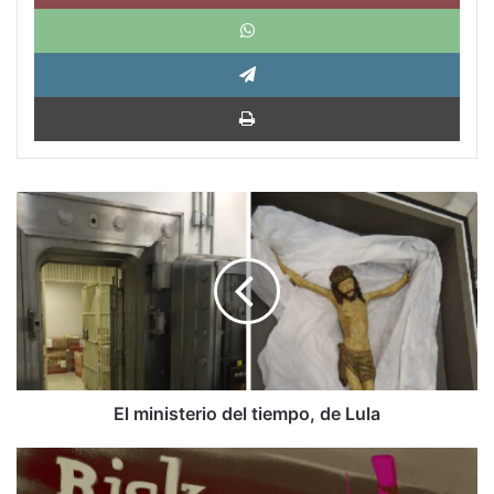
What
Tele
Impri
El
ministerio
del
tiempo,
de
Lula
El ministerio del tiempo, de Lula
Podemos:
Tiros