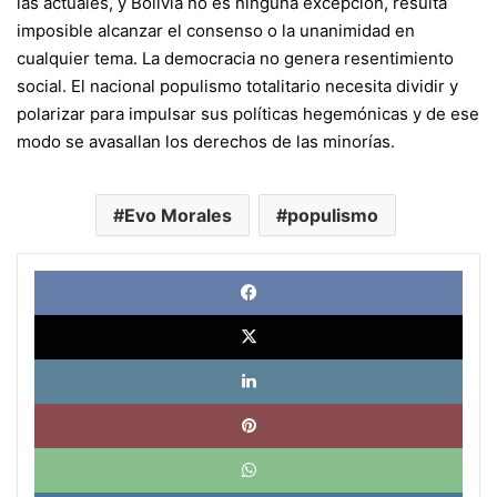
las actuales, y Bolivia no es ninguna excepción, resulta
imposible alcanzar el consenso o la unanimidad en
cualquier tema. La democracia no genera resentimiento
social. El nacional populismo totalitario necesita dividir y
polarizar para impulsar sus políticas hegemónicas y de ese
modo se avasallan los derechos de las minorías.
Evo Morales
populismo
Face
X
Link
Pinte
What
Tele