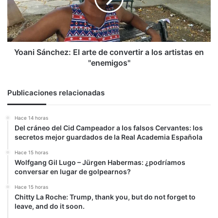
convertir
a
los
artistas
en
Yoani Sánchez: El arte de convertir a los artistas en
"enemigos"
"enemigos"
Publicaciones relacionadas
Hace 14 horas
Del cráneo del Cid Campeador a los falsos Cervantes: los
secretos mejor guardados de la Real Academia Española
Hace 15 horas
Wolfgang Gil Lugo – Jürgen Habermas: ¿podríamos
conversar en lugar de golpearnos?
Hace 15 horas
Chitty La Roche: Trump, thank you, but do not forget to
leave, and do it soon.