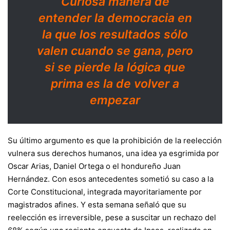
Curiosa manera de
entender la democracia en
la que los resultados sólo
valen cuando se gana, pero
si se pierde la lógica que
prima es la de volver a
empezar
Su último argumento es que la prohibición de la reelección
vulnera sus derechos humanos, una idea ya esgrimida por
Oscar Arias, Daniel Ortega o el hondureño Juan
Hernández. Con esos antecedentes sometió su caso a la
Corte Constitucional, integrada mayoritariamente por
magistrados afines. Y esta semana señaló que su
reelección es irreversible, pese a suscitar un rechazo del