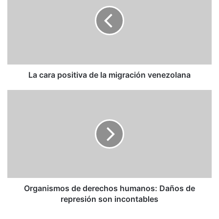
positiva
de
la
migración
venezolana
La cara positiva de la migración venezolana
Organismos
de
derechos
humanos:
Daños
de
represión
son
incontables
Organismos de derechos humanos: Daños de
represión son incontables