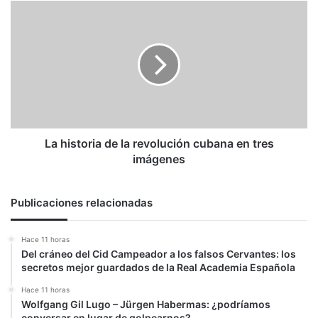
La
historia
de
la
revolución
cubana
en
tres
imágenes
La historia de la revolución cubana en tres
imágenes
Publicaciones relacionadas
Hace 11 horas
Del cráneo del Cid Campeador a los falsos Cervantes: los
secretos mejor guardados de la Real Academia Española
Hace 11 horas
Wolfgang Gil Lugo – Jürgen Habermas: ¿podríamos
conversar en lugar de golpearnos?