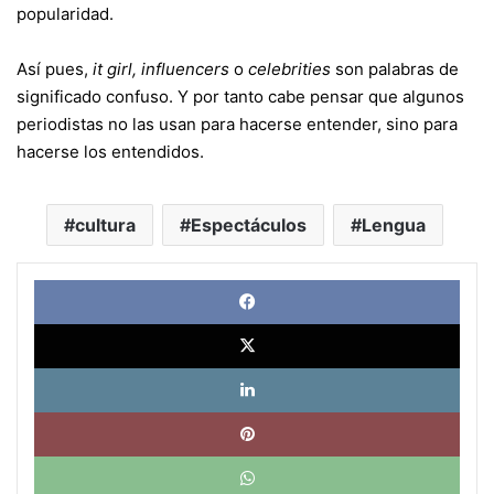
popularidad.
Así pues,
it girl,
influencers
o
celebrities
son palabras de
significado confuso. Y por tanto cabe pensar que algunos
periodistas no las usan para hacerse entender, sino para
hacerse los entendidos.
cultura
Espectáculos
Lengua
Face
X
Link
Pinte
What