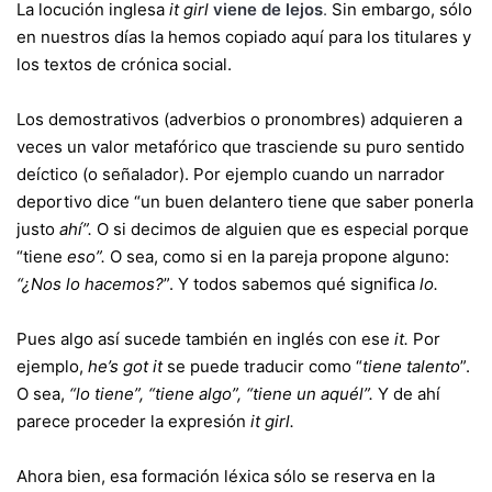
La locución inglesa
it girl
viene de lejos
.
Sin embargo, sólo
en nuestros días la hemos copiado aquí para los titulares y
los textos de crónica social.
Los demostrativos (adverbios o pronombres) adquieren a
veces un valor metafórico que trasciende su puro sentido
deíctico (o señalador). Por ejemplo cuando un narrador
deportivo dice “un buen delantero tiene que saber ponerla
justo
ahí”.
O si decimos de alguien que es especial porque
“tiene
eso”.
O sea, como si en la pareja propone alguno:
“¿Nos lo hacemos?
”. Y todos sabemos qué significa
lo.
Pues algo así sucede también en inglés con ese
it.
Por
ejemplo,
he’s got it
se puede traducir como “
tiene talento
”.
O sea,
“lo tiene”, “tiene algo”, “tiene un aquél”.
Y de ahí
parece proceder la expresión
it girl.
Ahora bien, esa formación léxica sólo se reserva en la