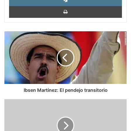
Impri
Ibsen
Martínez:
El
pendejo
transitorio
Ibsen Martínez: El pendejo transitorio
Mercedes
Malavé:
La
liga
socialcristiana