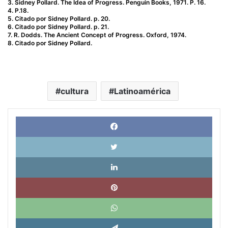
3. Sidney Pollard. The Idea of Progress. Penguin Books, 1971. P. 16.
4. P.18.
5. Citado por Sidney Pollard. p. 20.
6. Citado por Sidney Pollard. p. 21.
7. R. Dodds. The Ancient Concept of Progress. Oxford, 1974.
8. Citado por Sidney Pollard.
cultura
Latinoamérica
Face
X
Link
Pinte
What
Tele