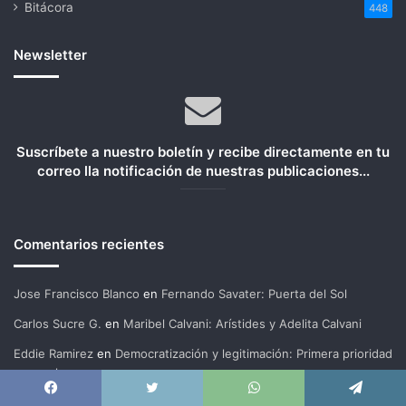
Bitácora
448
Newsletter
Suscríbete a nuestro boletín y recibe directamente en tu
correo lla notificación de nuestras publicaciones...
Comentarios recientes
Jose Francisco Blanco
en
Fernando Savater: Puerta del Sol
Carlos Sucre G.
en
Maribel Calvani: Arístides y Adelita Calvani
Eddie Ramirez
en
Democratización y legitimación: Primera prioridad
venezolana
Beatriz Pineda Sansone
en
María Corina Machado: un discurso
Facebook
X
WhatsApp
Telegram