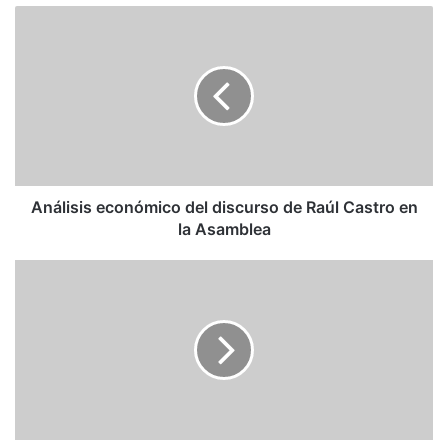
Análisis
económico
del
discurso
de
Raúl
Castro
en
la
Asamblea
Análisis económico del discurso de Raúl Castro en
la Asamblea
Binyamin
Netanyahu
has
won
a
fifth
term