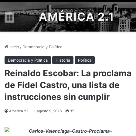
AMÉRICA 2.1
Menú
Inicio
/
Democracia y Política
Democracia y Política
Historia
Política
Reinaldo Escobar: La proclama
de Fidel Castro, una lista de
instrucciones sin cumplir
America 2.1
agosto 9, 2016
35