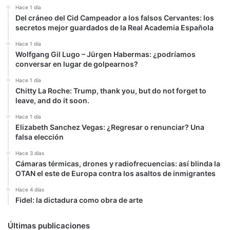
por
Hace 1 día
ciento
Del cráneo del Cid Campeador a los falsos Cervantes: los
del
secretos mejor guardados de la Real Academia Española
PSOE
Hace 1 día
Wolfgang Gil Lugo – Jürgen Habermas: ¿podríamos
conversar en lugar de golpearnos?
Hace 1 día
Chitty La Roche: Trump, thank you, but do not forget to
leave, and do it soon.
Hace 1 día
Elizabeth Sanchez Vegas: ¿Regresar o renunciar? Una
falsa elección
Hace 3 días
Cámaras térmicas, drones y radiofrecuencias: así blinda la
OTAN el este de Europa contra los asaltos de inmigrantes
Hace 4 días
Fidel: la dictadura como obra de arte
Últimas publicaciones