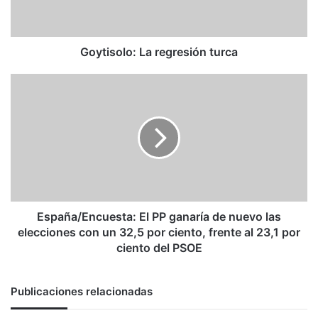
Goytisolo: La regresión turca
España/Encuesta:
El
PP
ganaría
de
nuevo
las
elecciones
con
un
España/Encuesta: El PP ganaría de nuevo las
32,5
elecciones con un 32,5 por ciento, frente al 23,1 por
por
ciento del PSOE
ciento,
frente
al
Publicaciones relacionadas
23,1