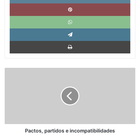
Pinte
What
Tele
Impri
Pactos,
partidos
e
incompatibilidades
Pactos, partidos e incompatibilidades