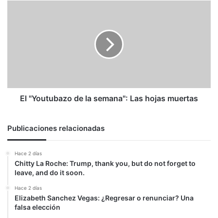
El
"Youtubazo
de
la
semana":
Las
hojas
muertas
El "Youtubazo de la semana": Las hojas muertas
Publicaciones relacionadas
Hace 2 días
Chitty La Roche: Trump, thank you, but do not forget to
leave, and do it soon.
Hace 2 días
Elizabeth Sanchez Vegas: ¿Regresar o renunciar? Una
falsa elección