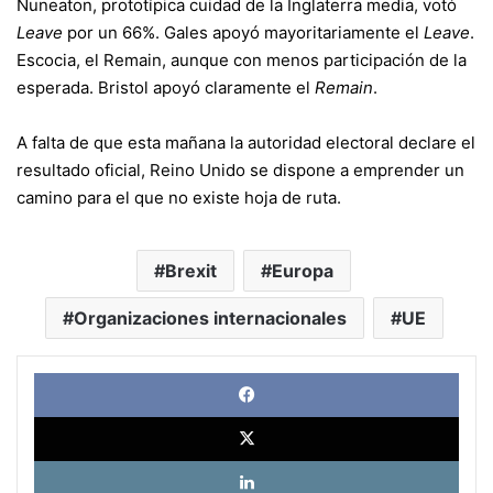
Nuneaton, prototípica cuidad de la Inglaterra media, votó
Leave
por un 66%. Gales apoyó mayoritariamente el
Leave
.
Escocia, el Remain, aunque con menos participación de la
esperada. Bristol apoyó claramente el
Remain
.
A falta de que esta mañana la autoridad electoral declare el
resultado oficial, Reino Unido se dispone a emprender un
camino para el que no existe hoja de ruta.
Brexit
Europa
Organizaciones internacionales
UE
Face
X
Link