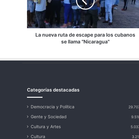
escape
para
los
cubanos
se
llama
La nueva ruta de escape para los cubanos
"Nicaragua"
se llama "Nicaragua"
Categorías destacadas
Democracia y Política
29.70
Gente y Sociedad
9.51
Cultura y Artes
5.03
Cultura
3.21