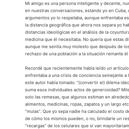
Mi amigo es una persona inteligente y decente, nu
en nuestras conversaciones, estando yo en Cuba, 
argumentos yo lo respetaba, aunque enfrentaba eso
la distancia geográfica que ahora nos separa yo ha
distancias ideológicas en el análisis de la coyuntura
medicina que él necesitaba. No quería que estas d
aunque me sentía muy molesto que después de los r
rechazo de una población a la situación reinante é
Recordé que recientemente había leído un artículo
enfrentaba a una crisis de conciencia semejante a l
este autor había tomado: “(convertir el) dilema id
suma esos individuales actos de generosidad? Mile
solo las remesas, que algunos estiman en alrededor
alimentos, medicinas, ropas, zapatos y un largo et
“mulas”. Que yo sepa nadie ha calculado el costo d
de cómo los mismos pueden, o no, brindarle un res
“recargas” de los celulares que sí van mayoritaria