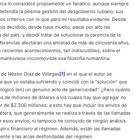
nca lo consideré propiamente un fanático, aunque siempre
defendía la pésima gestión del desgobierno cubano; sus
s criterios con lo que para mí resultaba evidente. Desde
bía decidido, desde hace mucho, pasar por alto las
 del país, y decidí tratar de solucionar la carencia de la
iferencias afectaran una amistad de más de cincuenta años,
ecientes acontecimientos, tan indiscutibles, sobre el
l mantuviese inconmovible esa filosofía numantina.
 de Néstor Díaz de Villegas
[1]
en el que el autor se
a que yo estaba sufriendo y coincidí con la “solución” que
eológico (en) un genuino acto de generosidad”. ¿Pero cuánto
s de millones de dólares a los cuales hay que agregar no
 de $2.300 millones; a esto hay que incluir los envíos de
cétera, que generalmente se realiza a través de las llamadas
e esos envíos, ni tampoco he conocido de ningún análisis
piro financiero al régimen. Además, están las llamadas
mente a las arcas desfondadas del régimen.