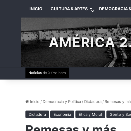
INICIO
CULTURA & ARTES
DEMOCRACIA &
AMÉRICA 2.
Noticias de última hora
Inicio
/
Democracia y Política
/
Dictadura
/
Remesas y má
Dictadura
Economía
Ética y Moral
Gente y So
Remesas y más