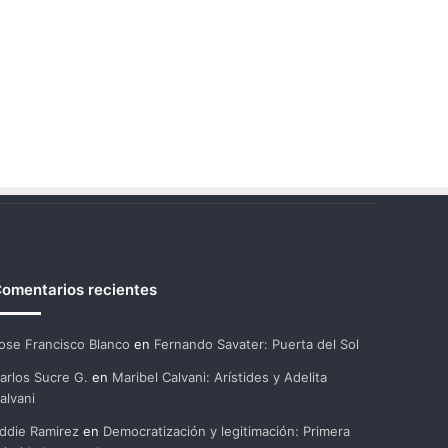
omentarios recientes
ose Francisco Blanco
en
Fernando Savater: Puerta del Sol
arlos Sucre G.
en
Maribel Calvani: Arístides y Adelita
alvani
ddie Ramirez
en
Democratización y legitimación: Primera