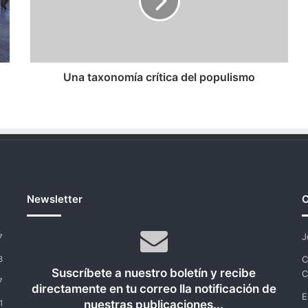
populismo
Una taxonomía crítica del populismo
Newsletter
C
J
7
C
8
Suscríbete a nuestro boletín y recibe
C
7
directamente en tu correo lla notificación de
E
nuestras publicaciones...
1