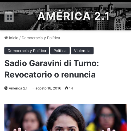
AMÉRICA 2.1
Menú
Inicio
/
Democracia y Política
Democracia y Política
Política
Violencia
Sadio Garavini di Turno:
Revocatorio o renuncia
America 2.1
agosto 18, 2016
14