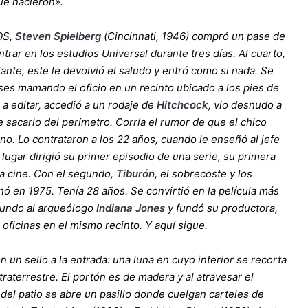
ue nacieron».
OS,
Steven Spielberg
(Cincinnati, 1946) compró un pase de
entrar en los estudios Universal durante tres días. Al cuarto,
ilante, este le devolvió el saludo y entró como si nada. Se
es mamando el oficio en un recinto ubicado a los pies de
 a editar, accedió a un rodaje de
Hitchcock
, vio desnudo a
sacarlo del perímetro. Corría el rumor de que el chico
o. Lo contrataron a los 22 años, cuando le enseñó al jefe
 lugar dirigió su primer episodio de una serie, su primera
ra cine. Con el segundo,
Tiburón
,
el sobrecoste y los
nó en 1975. Tenía 28 años. Se convirtió en la pelícu­la más
 mundo al arqueólogo
Indiana Jones
y fundó su productora,
oficinas en el mismo recinto. Y aquí sigue.
un sello a la entrada: una luna en cuyo interior se recorta
traterrestre. El portón es de madera y al atravesar el
o del patio se abre un pasillo donde cuelgan carteles de