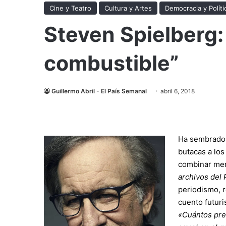
Cine y Teatro
Cultura y Artes
Democracia y Políti
Steven Spielberg:
combustible”
Guillermo Abril - El País Semanal
abril 6, 2018
Ha sembrado 
butacas a lo
combinar men
archivos del
periodismo, r
cuento futuri
«Cuántos pref