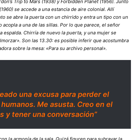
rdon’s Trip to Mars (1938) y Forbidden Planet (1956). Junto
(1960) se accede a una estancia de aire colonial. Allí
nto se abre la puerta con un chirrido y entra un tipo con un
acopla a una de las sillas. Por lo que parece, el señor
a espalda. Chirría de nuevo la puerta, y una mujer se
lmorzar». Son las 13.30: es posible inferir que acostumbra
badora sobre la mesa: «Para su archivo personal».
reado una excusa para perder el
s humanos. Me asusta. Creo en el
jos y tener una conversación”
n la armonía de la sala. Quizá figuren para subrayar la