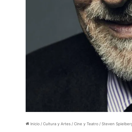
Inicio
/
Cultura y Artes
/
Cine y Teatro
/
Steven Spielberg