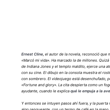
Ernest Cline
,
el autor de la novela, reconoció que n
«Marcó mi vida». Ha marcado la de millones. Quizá p
de Indiana Jones y el templo maldito, ejerce una a
con su cine. El dibujo en la consola muestra el ro
con sombrero. El videojuego está desenchufado, per
«Fortune and glory». La cita despierta como un fo
ayudante, cuando le explica
qué le empuja a la av
Y entonces se intuyen pasos ahí fuera, y la puerta v
algo renqueante, con un termo de café en la mano. 