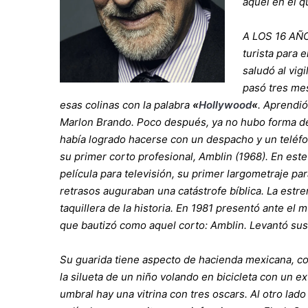
aquel en el q
A LOS 16 AÑ
turista para 
saludó al vig
pasó tres mes
esas colinas con la palabra
«
Hollywood
«
. Aprendió
Marlon Brando. Poco después, ya no hubo forma de 
había logrado hacerse con un despacho y un teléfon
su primer corto profesional, Amblin (1968). En este
película para televisión, su primer largometraje pa
retrasos auguraban una catástrofe bíblica. La estre
taquillera de la historia. En 1981 presentó ante el
que bautizó como aquel corto: Amblin. Levantó sus 
Su guarida tiene aspecto de hacienda mexicana, con 
la silueta de un niño volando en bicicleta con un ex
umbral hay una vitrina con tres oscars. Al otro lad