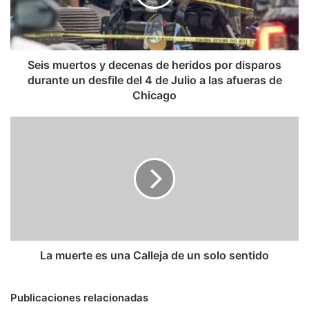
heridos
por
disparos
durante
un
Seis muertos y decenas de heridos por disparos
desfile
durante un desfile del 4 de Julio a las afueras de
del
Chicago
4
de
La
Julio
muerte
a
es
las
una
afueras
Calleja
de
de
Chicago
un
solo
sentido
La muerte es una Calleja de un solo sentido
Publicaciones relacionadas