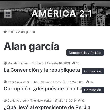
AMÉRICA 2.1
Menú
Inicio
/
Alan garcía
Alan garcía
Democracia y Política
Mariela Herrera - El Líbero
agosto 16, 2021
23
La Convención y la republiqueta
Corrupción
Gabriela Wiener - The New York Times
julio 24, 2019
92
Corrupción, ¿después de ti no hay nada?
Corrupción
Daniel Alarcón - The New Yorker
julio 16, 2019
92
¿Qué llevó al expresidente de Perú a