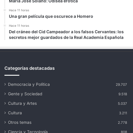
María José Solano: Odisea erótica
Hace 11 horas
Una gran película que oscurece a Homero
Hace 11 horas
Del cráneo del Cid Campeador a los falsos Cervantes: los
secretos mejor guardados de la Real Academia Española
Categorías destacadas
Democracia y Política
29.707
Gente y Sociedad
9.518
Cultura y Artes
5.037
Cultura
3.211
Otros temas
2.778
Ciencia y Tecnología
808