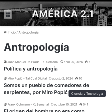
AMÉRICA 2.1
Menú
Inicio
/
Antropología
Antropología
Juan Manuel De Prada - XLSemanal
abril 25, 2026
7
Política y antropología
Miro Popić - Tal Cual Digital
agosto 2, 2024
10
Somos un pueblo de comedores de
serpientes, por Miro Popić
Ciencia y Tecnología
Frank Ochmann - XLSemanal
octubre 15, 2021
541
El origen del hombre no era como