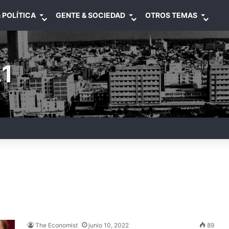
 POLÍTICA
GENTE & SOCIEDAD
OTROS TEMAS
1
The Economist
junio 10, 2022
89