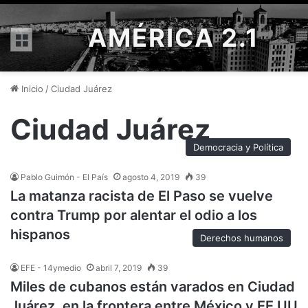
AMÉRICA 2.1
Menú
Inicio
/
Ciudad Juárez
Ciudad Juárez
Democracia y Política
Pablo Guimón - El País
agosto 4, 2019
39
La matanza racista de El Paso se vuelve
contra Trump por alentar el odio a los
hispanos
Derechos humanos
EFE - 14ymedio
abril 7, 2019
39
Miles de cubanos están varados en Ciudad
Juárez, en la frontera entre México y EE UU