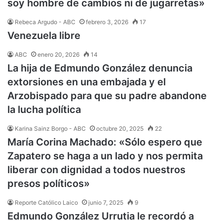
soy hombre de cambios ni de jugarretas»
Rebeca Argudo - ABC
febrero 3, 2026
17
Venezuela libre
ABC
enero 20, 2026
14
La hija de Edmundo González denuncia
extorsiones en una embajada y el
Arzobispado para que su padre abandone
la lucha política
Karina Sainz Borgo - ABC
octubre 20, 2025
22
María Corina Machado: «Sólo espero que
Zapatero se haga a un lado y nos permita
liberar con dignidad a todos nuestros
presos políticos»
Reporte Católico Laico
junio 7, 2025
9
Edmundo González Urrutia le recordó a