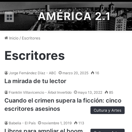
AMÉRICA 2.1
Menú
Inicio
/
Escritores
Escritores
Jorge Fernández Díaz - ABC
marzo 20, 2025
16
La mirada de tu lector
Franklin Villavicencio - Árbol Invertido
mayo 13, 2022
85
Cuando el crimen supera la ficción: cinco
escritores asesinos
Cultura y Artes
Babelia - El País
noviembre 1, 2019
113
Libros para ampliar el boom