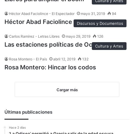
Cultura y Artes
Héctor Abad Faciolince - El Espectador
mayo 31, 2019
94
Héctor Abad Faciolince : El exilio interior
Discursos y Documentos
Carlos Ramírez - Letras Libres
mayo 29, 2019
126
Las estaciones políticas de Octavio Paz
Cultura y Artes
Rosa Montero - El País
abril 12, 2019
132
Rosa Montero: Hincar los codos
Cargar más
Últimas publicaciones
Hace 2 días
‘La Odisea’ permitió a Grecia salir de la edad oscura