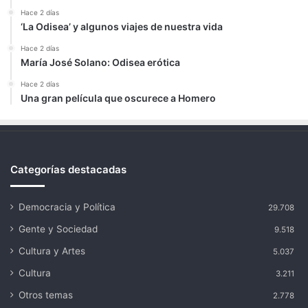
Hace 2 días
‘La Odisea’ y algunos viajes de nuestra vida
Hace 2 días
María José Solano: Odisea erótica
Hace 2 días
Una gran película que oscurece a Homero
Categorías destacadas
Democracia y Política
29.708
Gente y Sociedad
9.518
Cultura y Artes
5.037
Cultura
3.211
Otros temas
2.778