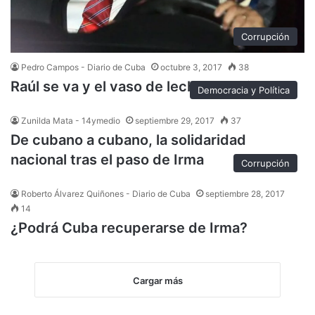
Corrupción
Pedro Campos - Diario de Cuba
octubre 3, 2017
38
Raúl se va y el vaso de leche se aleja
Democracia y Política
Zunilda Mata - 14ymedio
septiembre 29, 2017
37
De cubano a cubano, la solidaridad
nacional tras el paso de Irma
Corrupción
Roberto Álvarez Quiñones - Diario de Cuba
septiembre 28, 2017
14
¿Podrá Cuba recuperarse de Irma?
Cargar más