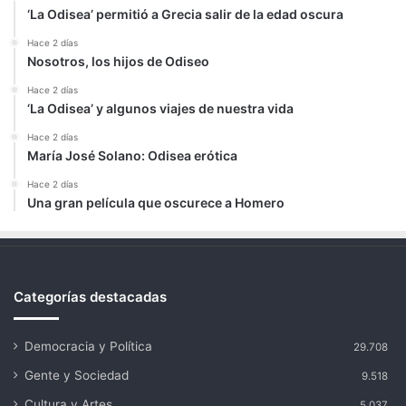
‘La Odisea’ permitió a Grecia salir de la edad oscura
Hace 2 días
Nosotros, los hijos de Odiseo
Hace 2 días
‘La Odisea’ y algunos viajes de nuestra vida
Hace 2 días
María José Solano: Odisea erótica
Hace 2 días
Una gran película que oscurece a Homero
Categorías destacadas
Democracia y Política
29.708
Gente y Sociedad
9.518
Cultura y Artes
5.037