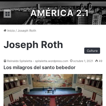
AMÉRICA 2.1
Menú
Inicio
/
Joseph Roth
Joseph Roth
Cultura
Reinaldo Spitaletta - spitaletta.wordpress.com
octubre 1, 2021
49
Los milagros del santo bebedor